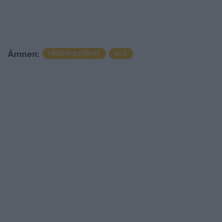
räddningstjänst
sos
Ämnen: