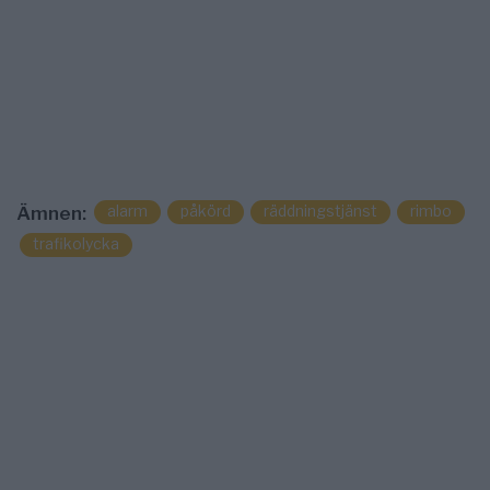
alarm
påkörd
räddningstjänst
rimbo
Ämnen:
trafikolycka