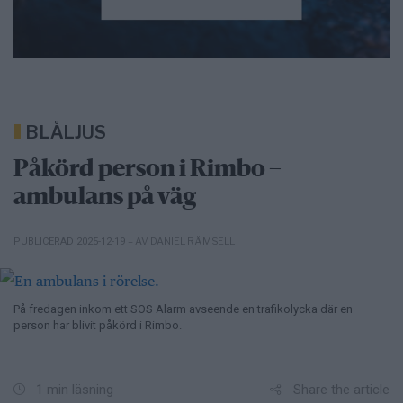
BLÅLJUS
Påkörd person i Rimbo –
ambulans på väg
– AV DANIEL RÄMSELL
PUBLICERAD 2025-12-19
På fredagen inkom ett SOS Alarm avseende en trafikolycka där en
person har blivit påkörd i Rimbo.
Share the article
1 min läsning