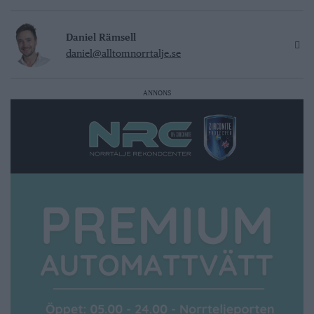
Daniel Rämsell
daniel@alltomnorrtalje.se
ANNONS