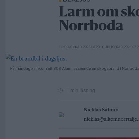
Larm om sk
Norrboda
UPPDATERAD 2025-08-20
,
PUBLICERAD 2025-07-
På måndagen inkom ett SOS Alarm avseende en skogsbrand i Norrboda, oc
1 min läsning
Nicklas Salmin
nicklas@alltomnorrtalje.