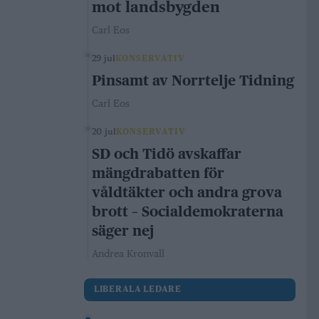
mot landsbygden
Carl Eos
29 jul
KONSERVATIV
Pinsamt av Norrtelje Tidning
Carl Eos
20 jul
KONSERVATIV
SD och Tidö avskaffar
mängdrabatten för
våldtäkter och andra grova
brott – Socialdemokraterna
säger nej
Andrea Kronvall
LIBERALA LEDARE