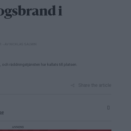
ogsbrand i
– AV NICKLAS SALMIN
21
h räddningstjänsten har kallats till platsen.
Share the article
se
ANNONS