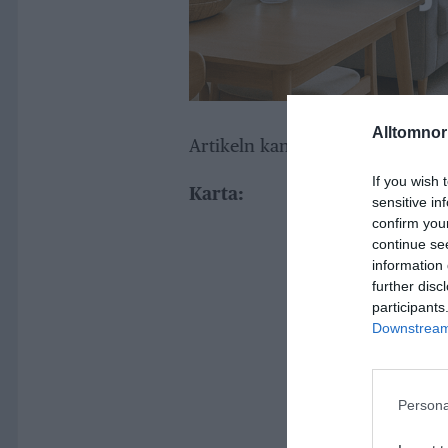
Alltomnorr
Artikeln kan komma att uppdater
If you wish 
Karta:
sensitive in
confirm you
continue se
information 
further disc
participants
Downstream 
Persona