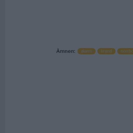
Ämnen:
alarm
brand
norrb