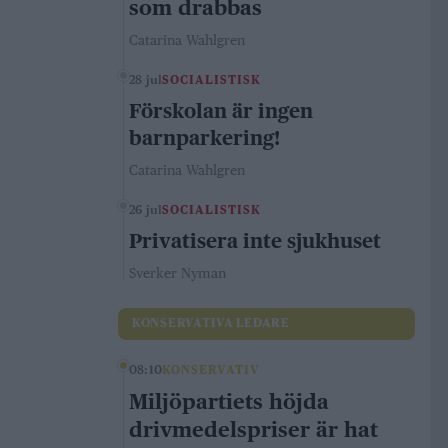
som drabbas
Catarina Wahlgren
28 jul
SOCIALISTISK
Förskolan är ingen
barnparkering!
Catarina Wahlgren
26 jul
SOCIALISTISK
Privatisera inte sjukhuset
Sverker Nyman
KONSERVATIVA LEDARE
08:10
KONSERVATIV
Miljöpartiets höjda
drivmedelspriser är hat