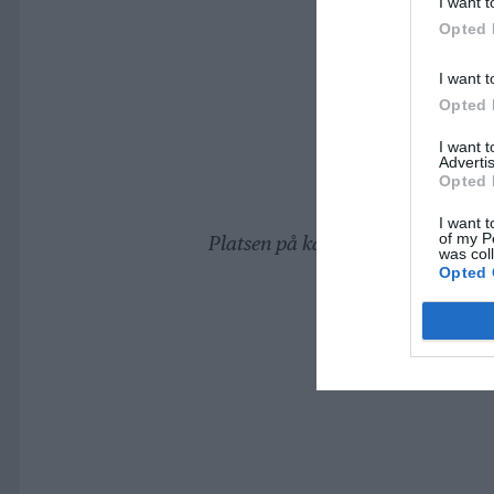
I want t
Opted 
I want t
Opted 
I want 
Advertis
Opted 
I want t
of my P
Platsen på kartan är ungefärlig
was col
Opted 