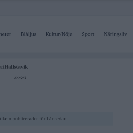
heter
Blåljus
Kultur/Nöje
Sport
Näringsliv
n på trafiken
edelspriser är hat mot landsbygden
aftigt i Norrtälje
 i Hallstavik
r den som drabbas
ANNONS
n på trafiken
edelspriser är hat mot landsbygden
tikeln publicerades för 1 år sedan