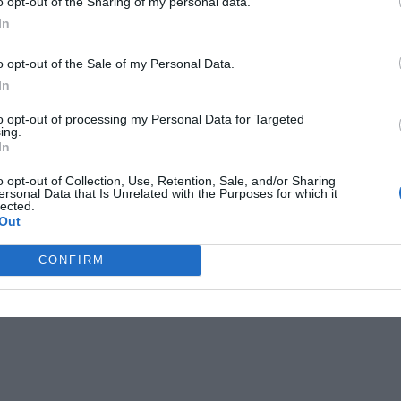
o opt-out of the Sharing of my personal data.
In
o opt-out of the Sale of my Personal Data.
In
to opt-out of processing my Personal Data for Targeted
ing.
In
o opt-out of Collection, Use, Retention, Sale, and/or Sharing
ersonal Data that Is Unrelated with the Purposes for which it
lected.
Out
CONFIRM
ANNONS