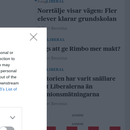
4 aug
LIBERAL
Norrtälje visar vägen: Fler
elever klarar grundskolan
Robert Beronius
29 jul
LIBERAL
Dags att ge Rimbo mer makt?
sonal or
Robert Beronius
ection to
ou may
21 jul
LIBERAL
 personal
out of the
Historien har varit snällare
 downstream
mot Liberalerna än
B’s List of
opinionsmätningarna
Robert Beronius
ANNONS
ANNONS