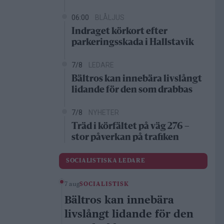
06:00
BLÅLJUS
Indraget körkort efter
parkeringsskada i Hallstavik
7/8
LEDARE
Bältros kan innebära livslångt
lidande för den som drabbas
7/8
NYHETER
Träd i körfältet på väg 276 –
stor påverkan på trafiken
SOCIALISTISKA LEDARE
7 aug
SOCIALISTISK
Bältros kan innebära
livslångt lidande för den