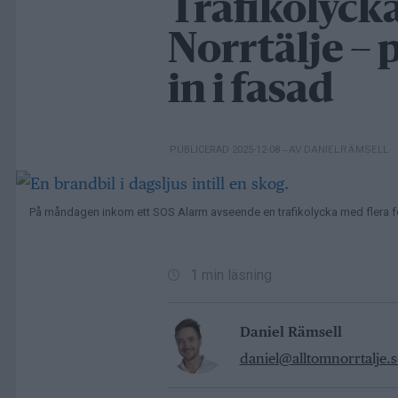
Trafikolycka
Norrtälje – 
in i fasad
– AV DANIEL RÄMSELL
PUBLICERAD 2025-12-08
På måndagen inkom ett SOS Alarm avseende en trafikolycka med flera for
1 min läsning
Daniel Rämsell
daniel@alltomnorrtalje.s