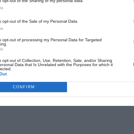
o opt-out of the Sharing of my personal data.
In
o opt-out of the Sale of my Personal Data.
In
to opt-out of processing my Personal Data for Targeted
ans kallades till platsen.
ing.
In
annan bil och sedan in i en fasad. Vi har precis
o opt-out of Collection, Use, Retention, Sale, and/or Sharing
ersonal Data that Is Unrelated with the Purposes for which it
äddningstjänstens ledningscentral till Allt Om
lected.
Out
CONFIRM
ll sjukhus med ambulans. Skadeläget är ännu