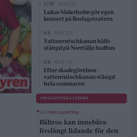
07:00
NYHETER
Lukas Söderholm gör egen
konsert på Roslagsteatern
6/8
NYHETER
Vattenrutschkanan hålls
stängd på Norrtälje badhus
6/8
NYHETER
Efter skadegörelsen –
vattenrutschkanan stängd
hela sommaren
SOCIALISTISKA LEDARE
10:37
SOCIALISTISK
Bältros kan innebära
livslångt lidande för den