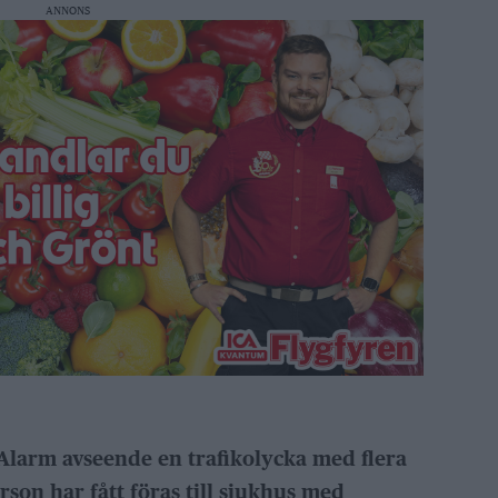
ANNONS
larm avseende en trafikolycka med flera
son har fått föras till sjukhus med