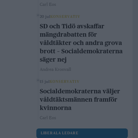
Carl Eos
20 jul
KONSERVATIV
SD och Tidö avskaffar
mängdrabatten för
våldtäkter och andra grova
brott – Socialdemokraterna
säger nej
Andrea Kronvall
15 jul
KONSERVATIV
Socialdemokraterna väljer
våldtäktsmännen framför
kvinnorna
Carl Eos
LIBERALA LEDARE