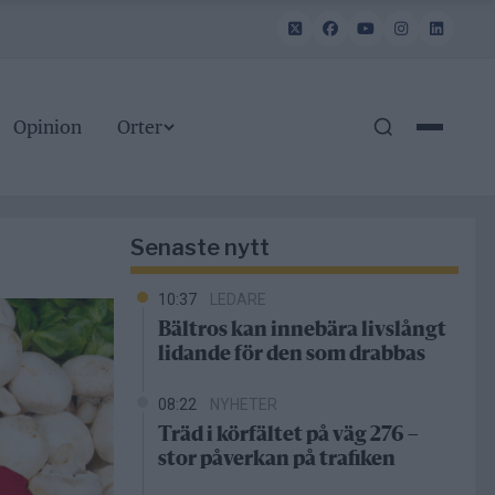
Opinion
Orter
Senaste nytt
10:37
LEDARE
Bältros kan innebära livslångt
lidande för den som drabbas
08:22
NYHETER
Träd i körfältet på väg 276 –
stor påverkan på trafiken