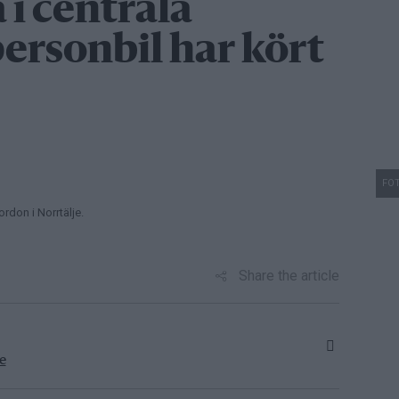
 i centrala
personbil har kört
FOT
don i Norrtälje.
Share the article
e