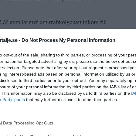
:57 som larmet om trafikolyckan inkom till
talje.se -
Do Not Process My Personal Information
n Danskes gränd och Hantverkaregatan, när en
körde in i Audikas lokaler.
to opt-out of the sale, sharing to third parties, or processing of your per
formation for targeted advertising by us, please use the below opt-out s
ANNONS
r selection. Please note that after your opt-out request is processed y
eing interest-based ads based on personal information utilized by us or
disclosed to third parties prior to your opt-out. You may separately opt-
losure of your personal information by third parties on the IAB’s list of
. This information may also be disclosed by us to third parties on the
IA
Participants
that may further disclose it to other third parties.
l Data Processing Opt Outs