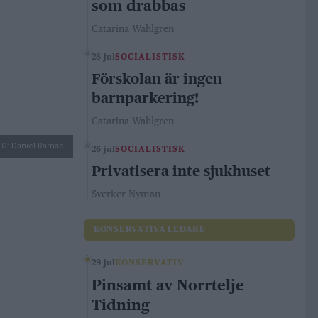
som drabbas
Catarina Wahlgren
28 jul
SOCIALISTISK
Förskolan är ingen
barnparkering!
Catarina Wahlgren
O: Daniel Rämsell
26 jul
SOCIALISTISK
Privatisera inte sjukhuset
Sverker Nyman
KONSERVATIVA LEDARE
29 jul
KONSERVATIV
Pinsamt av Norrtelje
Tidning