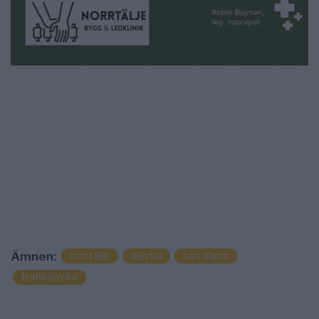
norrtälje
olycka
sos alarm
Ämnen:
trafikolycka