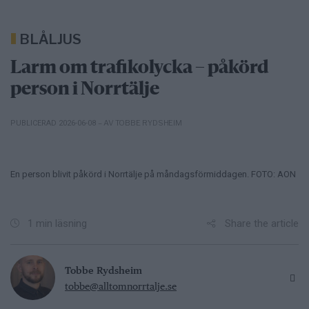
BLÅLJUS
Larm om trafikolycka – påkörd
person i Norrtälje
– AV TOBBE RYDSHEIM
PUBLICERAD 2026-06-08
En person blivit påkörd i Norrtälje på måndagsförmiddagen. FOTO: AON
Share the article
1 min läsning
Tobbe Rydsheim
tobbe@alltomnorrtalje.se