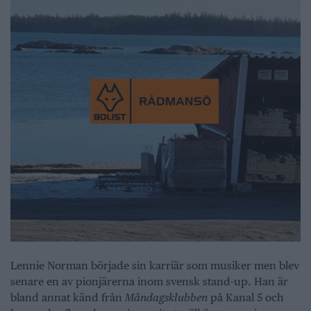
Lennie Norman började sin karriär som musiker men blev
senare en av pionjärerna inom svensk stand-up. Han är
bland annat känd från
Måndagsklubben
på Kanal 5 och