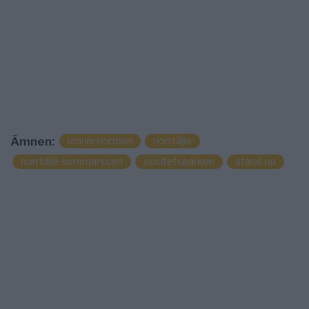
lennie norman
norrtälje
Ämnen:
norrtälje sommarscen
socitetsparken
stand-up