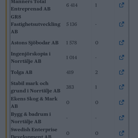
Manners Total
6 414
1
↗
Entreprenad AB
GR8
Fastighetsutveckling
5 136
-
↗
AB
Astons Sjöbodar AB
1 578
0
↗
Ingenjörskopia i
1 014
-
↗
Norrtälje AB
Tolga AB
419
2
↗
Stabil mark och
383
1
↗
grund i Norrtälje AB
Ekens Skog & Mark
0
0
↗
AB
Bygg & badrum i
-
-
↗
Norrtälje AB
Swedish Enterprise
0
0
↗
Development AB