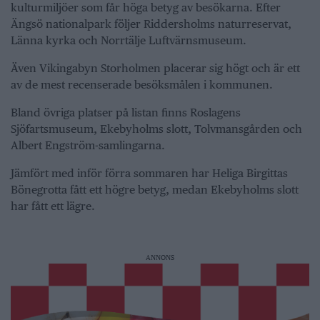
kulturmiljöer som får höga betyg av besökarna. Efter
Ängsö nationalpark följer Riddersholms naturreservat,
Länna kyrka och Norrtälje Luftvärnsmuseum.
Även Vikingabyn Storholmen placerar sig högt och är ett
av de mest recenserade besöksmålen i kommunen.
Bland övriga platser på listan finns Roslagens
Sjöfartsmuseum, Ekebyholms slott, Tolvmansgården och
Albert Engström-samlingarna.
Jämfört med inför förra sommaren har Heliga Birgittas
Bönegrotta fått ett högre betyg, medan Ekebyholms slott
har fått ett lägre.
ANNONS