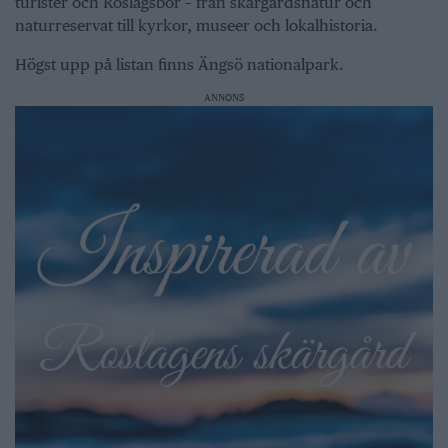
turister och Roslagsbor – från skärgårdsnatur och
naturreservat till kyrkor, museer och lokalhistoria.
Högst upp på listan finns Ängsö nationalpark.
ANNONS