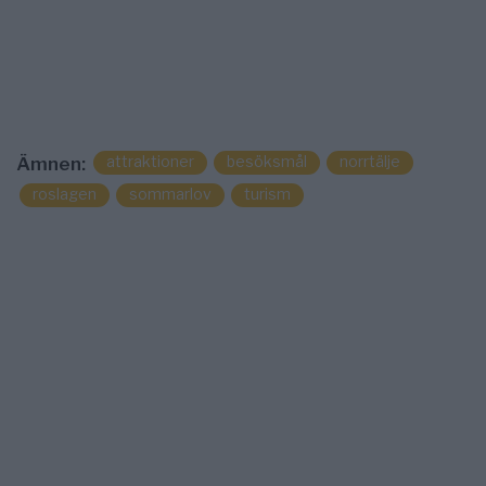
attraktioner
besöksmål
norrtälje
Ämnen:
roslagen
sommarlov
turism