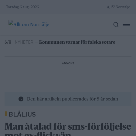
Skip
4/8
NYHETER
—
Stulen bil hittad i Hallstavik – kvinna
☀️
Torsdag 6 aug. 2026
15° Norrtälje
gripen
to
11:25
NYHETER
—
Vattenrutschkanan hålls stängd på
content
Norrtälje badhus
10:26
NYHETER
—
Efter skadegörelsen –
vattenrutschkanan stängd hela sommaren
6/8
NYHETER
—
Kommunen varnar för falska sotare
5/8
NYHETER
—
Norrtäljereporter vinner internationellt
pris
4/8
NYHETER
—
Stulen bil hittad i Hallstavik – kvinna
ANNONS
gripen
11:25
NYHETER
—
Vattenrutschkanan hålls stängd på
Norrtälje badhus
Den här artikeln publicerades för 5 år sedan
BLÅLJUS
Man åtalad för sms-förföljelse