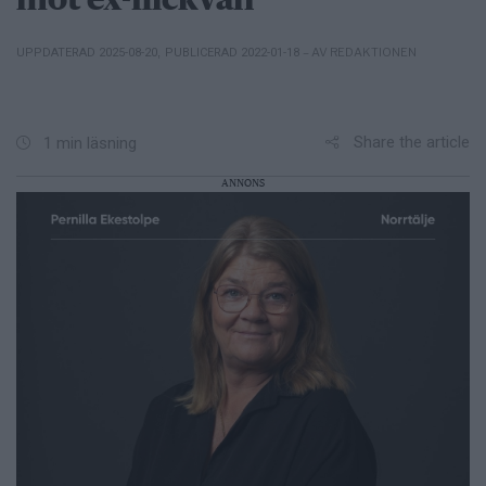
mot ex-flickvän
– AV REDAKTIONEN
UPPDATERAD 2025-08-20
,
PUBLICERAD 2022-01-18
Share the article
1 min läsning
ANNONS