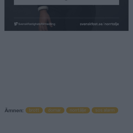
brott
domar
norrtälje
sos alarm
Ämnen: