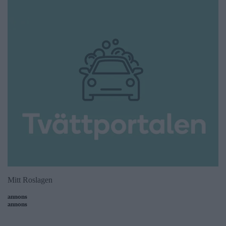
Mitt Roslagen
annons
annons