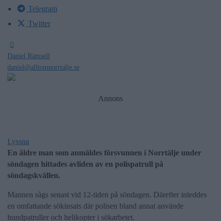
Telegram
Twitter
Daniel Rämsell
daniel@alltomnorrtalje.se
Annons
Lyssna
En äldre man som anmäldes försvunnen i Norrtälje under
söndagen hittades avliden av en polispatrull på
söndagskvällen.
Mannen sågs senast vid 12-tiden på söndagen. Därefter inleddes
en omfattande sökinsats där polisen bland annat använde
hundpatruller och helikopter i sökarbetet.