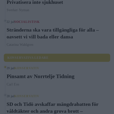
Privatisera inte sjukhuset
Sverker Nyman
22 jul
SOCIALISTISK
Stränderna ska vara tillgängliga för alla –
oavsett vi vill bada eller dansa
Catarina Wahlgren
KONSERVATIVA LEDARE
29 jul
KONSERVATIV
Pinsamt av Norrtelje Tidning
Carl Eos
20 jul
KONSERVATIV
SD och Tidö avskaffar mängdrabatten för
våldtäkter och andra grova brott –