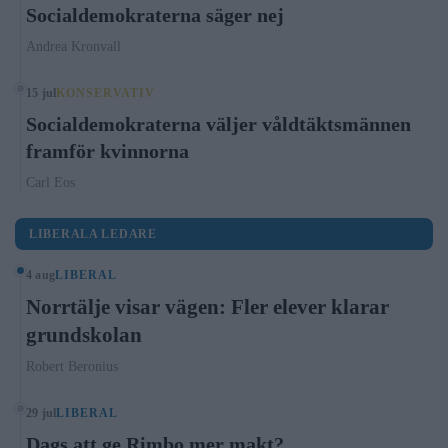
Socialdemokraterna säger nej
Andrea Kronvall
15 jul
KONSERVATIV
Socialdemokraterna väljer våldtäktsmännen
framför kvinnorna
Carl Eos
LIBERALA LEDARE
4 aug
LIBERAL
Norrtälje visar vägen: Fler elever klarar
grundskolan
Robert Beronius
29 jul
LIBERAL
Dags att ge Rimbo mer makt?