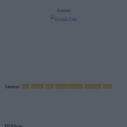
Annons
Ämnen:
Åtal
kokain
Man
narkotikabrott
Norrtälje
Polis
Blåljus