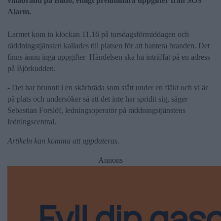
villabrand på Blidö, enligt preliminära uppgifter från SOS
Alarm.
Larmet kom in klockan 11.16 på torsdagsförmiddagen och
räddningstjänsten kallades till platsen för att hantera branden. Det
finns ännu inga uppgifter Händelsen ska ha inträffat på en adress
på Björkudden.
- Det har brunnit i en skärbräda som stått under en fläkt och vi är
på plats och undersöker så att det inte har spridit sig, säger
Sebastian Forslöf, ledningsoperatör på räddningstjänstens
ledningscentral.
Artikeln kan komma att uppdateras.
Annons