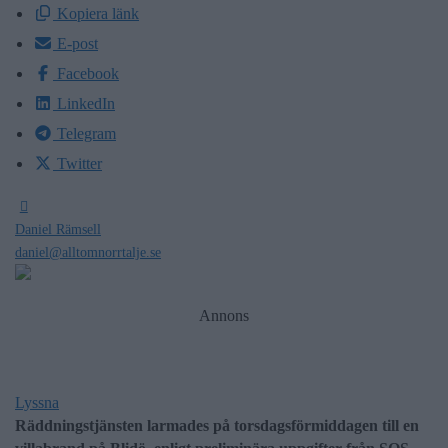
Kopiera länk
E-post
Facebook
LinkedIn
Telegram
Twitter
Daniel Rämsell
daniel@alltomnorrtalje.se
Annons
Lyssna
Räddningstjänsten larmades på torsdagsförmiddagen till en