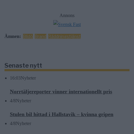
Annons
Ämnen:
Blidö
Brand
Räddningstjänst
Senaste nytt
16:03
Nyheter
Norrtäljereporter vinner internationellt pris
4/8
Nyheter
Stulen bil hittad i Hallstavik – kvinna gripen
4/8
Nyheter