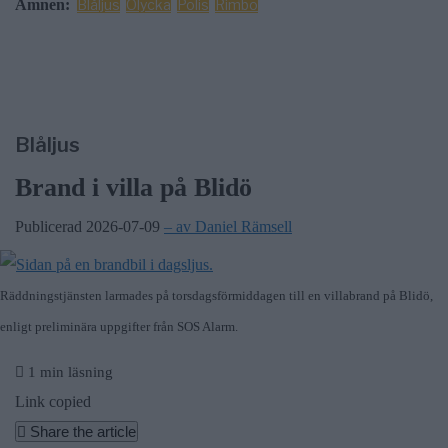
Ämnen:
Blåljus
Olycka
Polis
Rimbo
Blåljus
Brand i villa på Blidö
Publicerad 2026-07-09
– av Daniel Rämsell
Räddningstjänsten larmades på torsdagsförmiddagen till en villabrand på Blidö,
enligt preliminära uppgifter från SOS Alarm.
1 min läsning
Link copied
Share the article