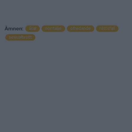
åtal
norrtälje
ofredande
rättsfall
Ämnen:
sexualbrott