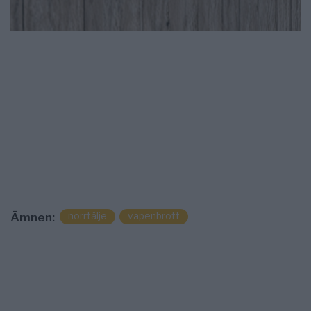
norrtälje
vapenbrott
Ämnen: