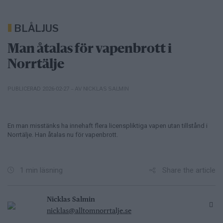
BLÅLJUS
Man åtalas för vapenbrott i
Norrtälje
– AV NICKLAS SALMIN
PUBLICERAD 2026-02-27
En man misstänks ha innehaft flera licenspliktiga vapen utan tillstånd i
Norrtälje. Han åtalas nu för vapenbrott.
Share the article
1 min läsning
Nicklas Salmin
nicklas@alltomnorrtalje.se