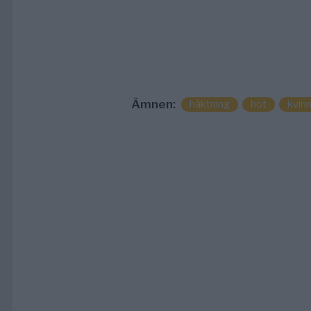
Ämnen:
häktning
hot
kvinn