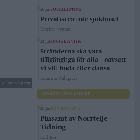
26 jul
SOCIALISTISK
Privatisera inte sjukhuset
Sverker Nyman
22 jul
SOCIALISTISK
Stränderna ska vara
tillgängliga för alla – oavsett
vi vill bada eller dansa
Catarina Wahlgren
d genom AI-verktyg
KONSERVATIVA LEDARE
29 jul
KONSERVATIV
Pinsamt av Norrtelje
Tidning
Carl Eos