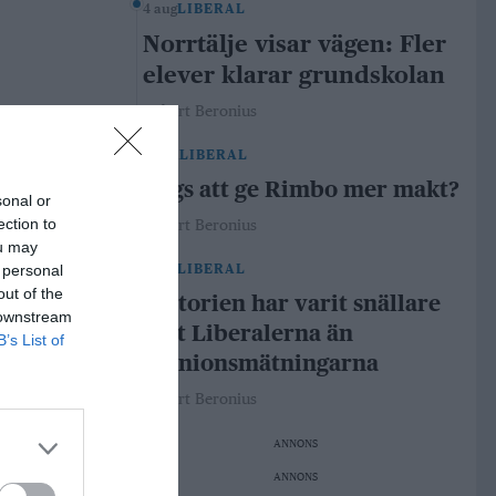
4 aug
LIBERAL
Norrtälje visar vägen: Fler
elever klarar grundskolan
Robert Beronius
29 jul
LIBERAL
Dags att ge Rimbo mer makt?
sonal or
ection to
Robert Beronius
ou may
 personal
21 jul
LIBERAL
out of the
Historien har varit snällare
 downstream
mot Liberalerna än
B’s List of
opinionsmätningarna
Robert Beronius
ANNONS
ANNONS