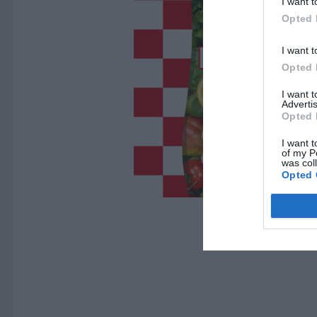
I want t
Opted 
I want t
Opted 
I want 
Advertis
Opted 
I want t
of my P
was col
Opted 