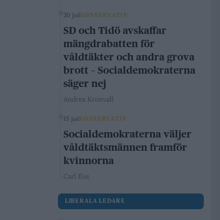
20 jul
KONSERVATIV
SD och Tidö avskaffar
mängdrabatten för
våldtäkter och andra grova
brott – Socialdemokraterna
säger nej
Andrea Kronvall
15 jul
KONSERVATIV
Socialdemokraterna väljer
våldtäktsmännen framför
kvinnorna
Carl Eos
LIBERALA LEDARE