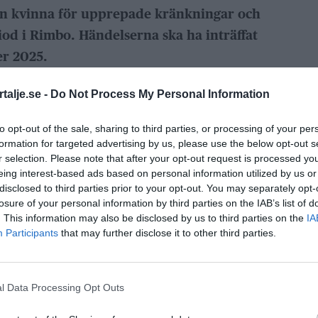
en kvinna för upprepade kränkningar och
iod i Rimbo. Händelserna ska ha inträffat
r 2025.
gärd häktad misstänkt för grov
talje.se -
Do Not Process My Personal Information
häktningsframställan har mannen under en
to opt-out of the sale, sharing to third parties, or processing of your per
 flera kränkande handlingar i Rimbo.
formation for targeted advertising by us, please use the below opt-out s
r selection. Please note that after your opt-out request is processed y
ebruari till november 2025.
eing interest-based ads based on personal information utilized by us or
disclosed to third parties prior to your opt-out. You may separately opt-
ANNONS
losure of your personal information by third parties on the IAB’s list of
. This information may also be disclosed by us to third parties on the
IA
ember och anhölls dagen därpå.
Participants
that may further disclose it to other third parties.
ANNONS
l Data Processing Opt Outs