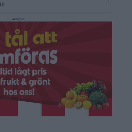
se
ANNONS