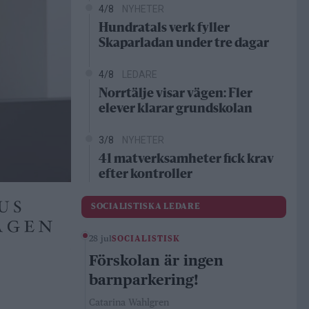
4/8
NYHETER
Hundratals verk fyller
Skaparladan under tre dagar
4/8
LEDARE
Norrtälje visar vägen: Fler
elever klarar grundskolan
3/8
NYHETER
41 matverksamheter fick krav
efter kontroller
SOCIALISTISKA LEDARE
28 jul
SOCIALISTISK
Förskolan är ingen
barnparkering!
Catarina Wahlgren