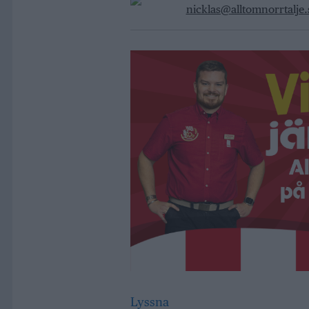
nicklas@alltomnorrtalje.
Lyssna