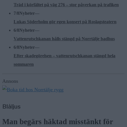
Träd i körfältet på väg 276 – stor påverkan på trafiken
7/8
Nyheter
—
Lukas Söderholm gör egen konsert på Roslagsteatern
6/8
Nyheter
—
Vattenrutschkanan hålls stängd på Norrtälje badhus
6/8
Nyheter
—
Efter skadegörelsen – vattenrutschkanan stängd hela
sommaren
Annons
Blåljus
Man begärs häktad misstänkt för