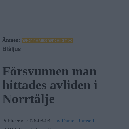
Ämnen:
häktning
Misshandel
Rimbo
Blåljus
Försvunnen man
hittades avliden i
Norrtälje
Publicerad 2026-08-03
– av Daniel Rämsell