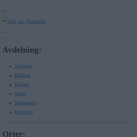
Avdelning:
Nyheter
Blåljus
Kultur
Sport
Näringsliv
Opinion
Orter: