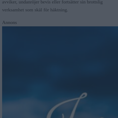
avviker, undanröjer bevis eller fortsätter sin brottslig
verksamhet som skäl för häktning.
Annons