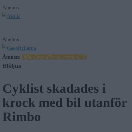
Annons
Annons
Ämnen:
Blåljus
Olycka
Rimbo
Smitning
SOS
Blåljus
Cyklist skadades i
krock med bil utanför
Rimbo