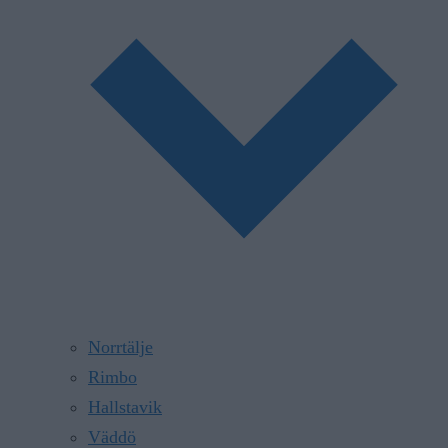
Norrtälje
Rimbo
Hallstavik
Väddö