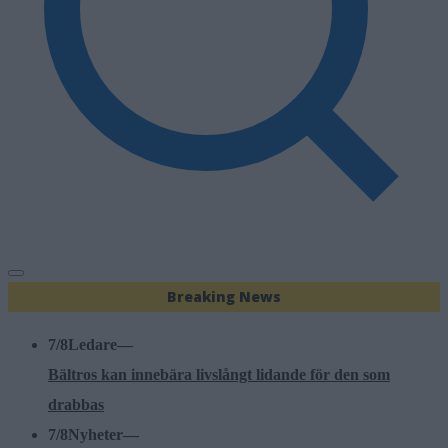
Breaking News
7/8
Ledare
—
Bältros kan innebära livslångt lidande för den som
drabbas
7/8
Nyheter
—