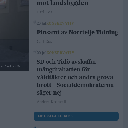
mot landsbygden
Carl Eos
29 jul
KONSERVATIV
Pinsamt av Norrtelje Tidning
Carl Eos
20 jul
KONSERVATIV
SD och Tidö avskaffar
to: Nicklas Salmin
mängdrabatten för
våldtäkter och andra grova
brott – Socialdemokraterna
säger nej
Andrea Kronvall
LIBERALA LEDARE