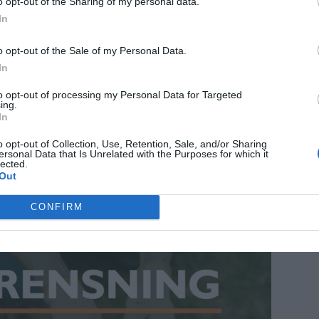
o opt-out of the Sharing of my personal data.
In
srätt ska mannen, som är 20 år gammal, den 8
o opt-out of the Sale of my Personal Data.
r två övervakningskameror tillhörande en
In
Händelsen ska ha orsakat skador till ett värde
to opt-out of processing my Personal Data for Targeted
ing.
rkänt gärningen och gått med på att betala
In
ottet.
o opt-out of Collection, Use, Retention, Sale, and/or Sharing
ersonal Data that Is Unrelated with the Purposes for which it
lected.
styrkt att mannen agerat med uppsåt och att
Out
ett brott av normalgraden. Påföljden bestäms
CONFIRM
.
ANNONS