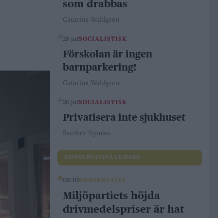
som drabbas
Catarina Wahlgren
28 jul
SOCIALISTISK
Förskolan är ingen
barnparkering!
Catarina Wahlgren
26 jul
SOCIALISTISK
Privatisera inte sjukhuset
Sverker Nyman
KONSERVATIVA LEDARE
08:10
KONSERVATIV
Miljöpartiets höjda
drivmedelspriser är hat