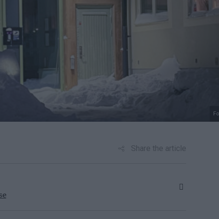
Fo
Share the article
se