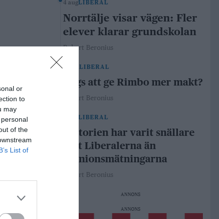
4 aug
LIBERAL
Norrtälje visar vägen: Fler
elever klarar grundskolan
Robert Beronius
29 jul
LIBERAL
Dags att ge Rimbo mer makt?
sonal or
Robert Beronius
ection to
ou may
21 jul
LIBERAL
 personal
out of the
Historien har varit snällare
 downstream
mot Liberalerna än
B’s List of
opinionsmätningarna
Robert Beronius
ANNONS
ANNONS