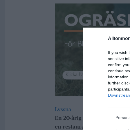
Alltomnorr
If you wish 
sensitive in
confirm you
continue se
information 
further disc
participants
Downstream 
Lyssna
En 20-årig man döms för att 
Persona
en restaurang i Norrtälje. T