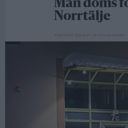
Man döms fö
Norrtälje
– AV NICKLAS SALMIN
PUBLICERAD 2026-02-27