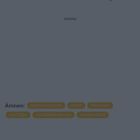
ANNONS
barnpornografi
brott
fängelse
Ämnen:
norrtälje
omklädningsrum
skadestånd