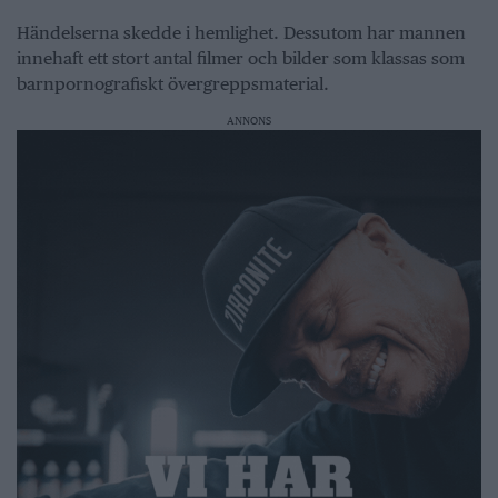
Händelserna skedde i hemlighet. Dessutom har mannen
innehaft ett stort antal filmer och bilder som klassas som
barnpornografiskt övergreppsmaterial.
ANNONS