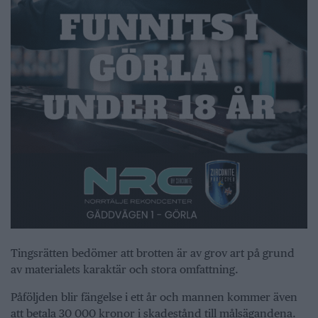
Tingsrätten bedömer att brotten är av grov art på grund
av materialets karaktär och stora omfattning.
Påföljden blir fängelse i ett år och mannen kommer även
att betala 30 000 kronor i skadestånd till målsägandena.