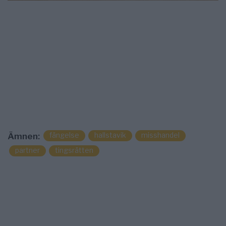
fängelse
hallstavik
misshandel
Ämnen:
partner
tingsrätten