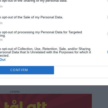
o opt-out of the Sharing of my personal data.
In
o opt-out of the Sale of my Personal Data.
In
to opt-out of processing my Personal Data for Targeted
ing.
uppstod en risk för att felaktiga utbetalningar
In
fade.
o opt-out of Collection, Use, Retention, Sale, and/or Sharing
ersonal Data that Is Unrelated with the Purposes for which it
 880 kronor vid sex tillfällen mellan 12
lected.
Out
CONFIRM
, som är misstänkt för bidragsbrott.
ANNONS