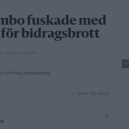
imbo fuskade med
 för bidragsbrott
– AV NICKLAS SALMIN
22
FOT
r om tillfällig föräldrapenning.
Share the article
se