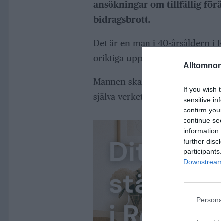
ansökningar om tillfällig för
bidragsbrott.
Det är en man i 40-årsåldern i 
oriktiga uppgifter i sina ansökn
Alltomnorr
Mannen ska enligt åtalet ha up
If you wish 
själva verket arbetat vid dessa ti
sensitive in
confirm you
continue se
information 
further disc
participants
Downstream 
Persona