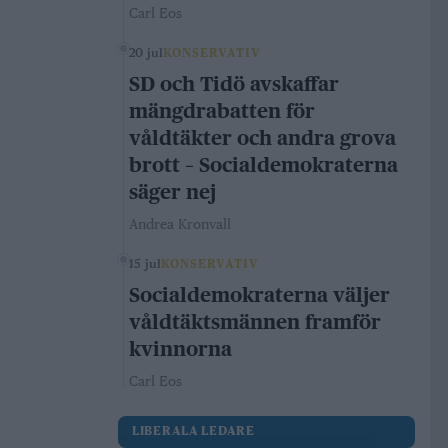
Carl Eos
20 jul
KONSERVATIV
SD och Tidö avskaffar
mängdrabatten för
våldtäkter och andra grova
brott – Socialdemokraterna
säger nej
Andrea Kronvall
15 jul
KONSERVATIV
Socialdemokraterna väljer
våldtäktsmännen framför
kvinnorna
Carl Eos
LIBERALA LEDARE