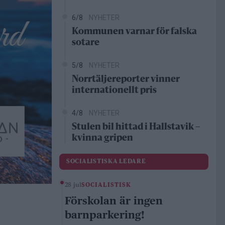
6/8
NYHETER
Kommunen varnar för falska
sotare
5/8
NYHETER
Norrtäljereporter vinner
internationellt pris
4/8
NYHETER
Stulen bil hittad i Hallstavik –
kvinna gripen
SOCIALISTISKA LEDARE
28 jul
SOCIALISTISK
Förskolan är ingen
barnparkering!