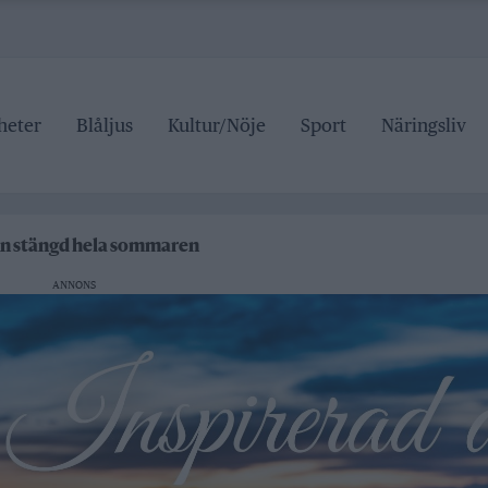
heter
Blåljus
Kultur/Nöje
Sport
Näringsliv
ipen
tälje badhus
an stängd hela sommaren
ANNONS
 pris
ipen
tälje badhus