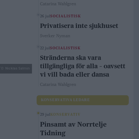
Catarina Wahlgren
26 jul
SOCIALISTISK
Privatisera inte sjukhuset
Sverker Nyman
22 jul
SOCIALISTISK
Stränderna ska vara
tillgängliga för alla – oavsett
O: Nicklas Salmin
vi vill bada eller dansa
Catarina Wahlgren
KONSERVATIVA LEDARE
29 jul
KONSERVATIV
Pinsamt av Norrtelje
Tidning