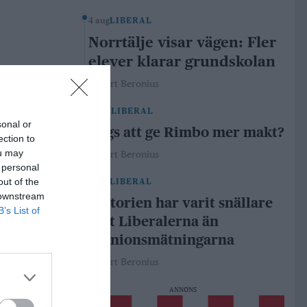
4 aug
LIBERAL
Norrtälje visar vägen: Fler
elever klarar grundskolan
Robert Beronius
29 jul
LIBERAL
sonal or
Dags att ge Rimbo mer makt?
ection to
ou may
Robert Beronius
 personal
out of the
21 jul
LIBERAL
 downstream
Historien har varit snällare
B’s List of
mot Liberalerna än
opinionsmätningarna
Robert Beronius
ANNONS