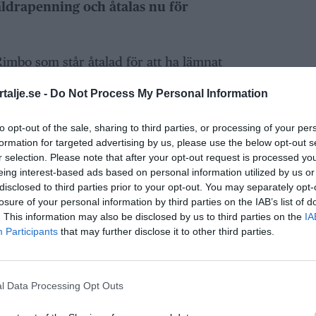
äldrapenning och åtalas nu för
Rimbo som står åtalad för att ha lämnat
ingar om tillfällig föräldrapenning.
talje.se -
Do Not Process My Personal Information
pgett att han varit hemma med barn men i
to opt-out of the sale, sharing to third parties, or processing of your per
llfällen.
formation for targeted advertising by us, please use the below opt-out s
r selection. Please note that after your opt-out request is processed y
ANNONS
eing interest-based ads based on personal information utilized by us or
disclosed to third parties prior to your opt-out. You may separately opt-
losure of your personal information by third parties on the IAB’s list of
. This information may also be disclosed by us to third parties on the
IA
Participants
that may further disclose it to other third parties.
l Data Processing Opt Outs