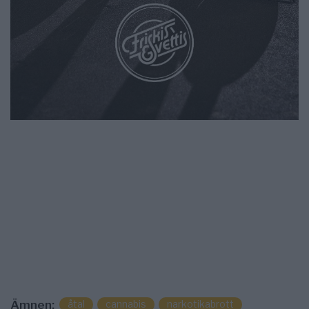
åtal
cannabis
narkotikabrott
Ämnen: