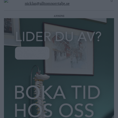
nicklas@alltomnorrtalje.se
ANNONS