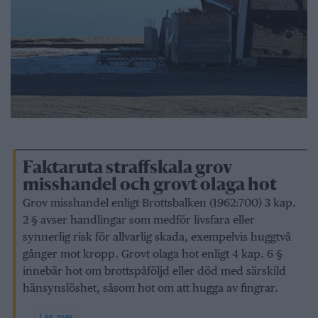
Faktaruta straffskala grov
misshandel och grovt olaga hot
Grov misshandel enligt Brottsbalken (1962:700) 3 kap.
2 § avser handlingar som medför livsfara eller
synnerlig risk för allvarlig skada, exempelvis huggtvå
gånger mot kropp. Grovt olaga hot enligt 4 kap. 6 §
innebär hot om brottspåföljd eller död med särskild
hänsynslöshet, såsom hot om att hugga av fingrar.
...
Läs mer