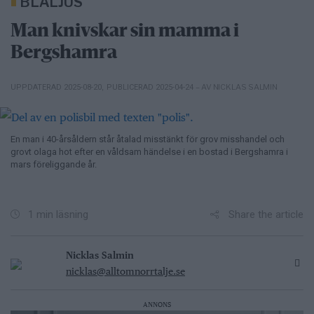
BLÅLJUS
Man knivskar sin mamma i
Bergshamra
– AV NICKLAS SALMIN
UPPDATERAD 2025-08-20
,
PUBLICERAD 2025-04-24
En man i 40-årsåldern står åtalad misstänkt för grov misshandel och
grovt olaga hot efter en våldsam händelse i en bostad i Bergshamra i
mars föreliggande år.
Share the article
1 min läsning
Nicklas Salmin
nicklas@alltomnorrtalje.se
ANNONS