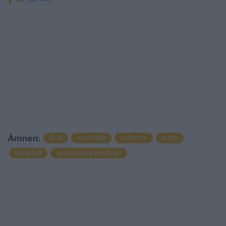
åtal
norrtälje
nyheter
polis
Ämnen:
rättsfall
stämningsansökan