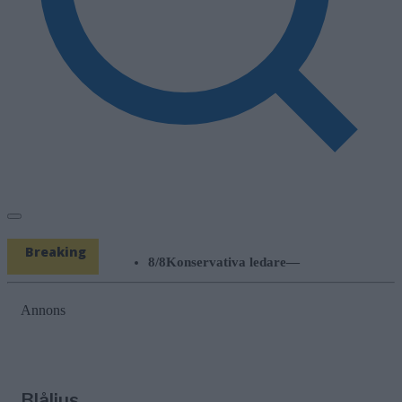
Breaking
8/8
Konservativa ledare
—
News
Miljöpartiets höjda drivmedelspriser är
hat mot landsbygden
Annons
8/8
Nyheter
—
Villapriser rusar – lägenheter backar
kraftigt i Norrtälje
8/8
Blåljus
—
Indraget körkort efter parkeringsskada
Blåljus