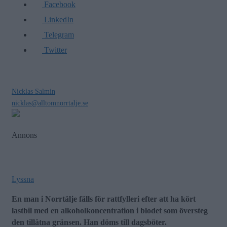
Facebook
LinkedIn
Telegram
Twitter
Nicklas Salmin
nicklas@alltomnorrtalje.se
Annons
Lyssna
En man i Norrtälje fälls för rattfylleri efter att ha kört
lastbil med en alkoholkoncentration i blodet som översteg
den tillåtna gränsen. Han döms till dagsböter.