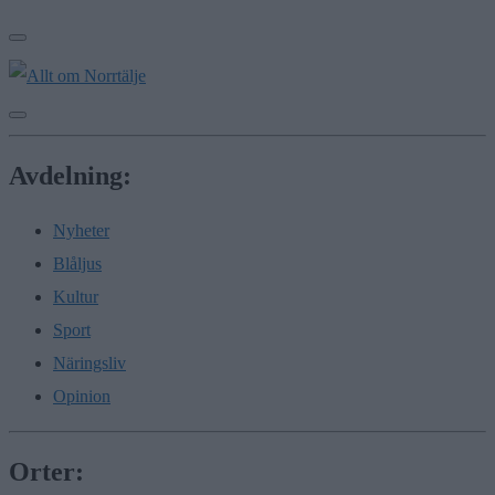
Avdelning:
Nyheter
Blåljus
Kultur
Sport
Näringsliv
Opinion
Orter: