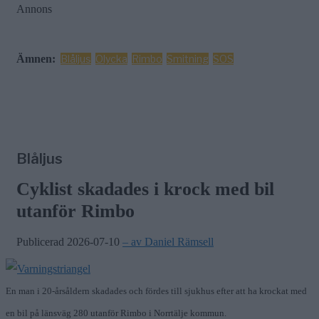
Annons
Ämnen:
Blåljus
Olycka
Rimbo
Smitning
SOS
Blåljus
Cyklist skadades i krock med bil
utanför Rimbo
Publicerad 2026-07-10
– av Daniel Rämsell
En man i 20-årsåldern skadades och fördes till sjukhus efter att ha krockat med
en bil på länsväg 280 utanför Rimbo i Norrtälje kommun.