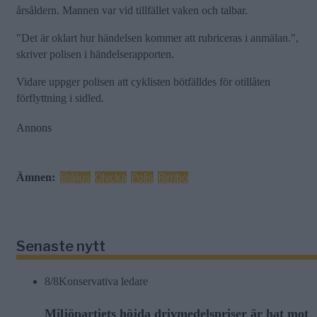
årsåldern. Mannen var vid tillfället vaken och talbar.
"Det är oklart hur händelsen kommer att rubriceras i anmälan.",
skriver polisen i händelserapporten.
Vidare uppger polisen att cyklisten bötfälldes för otillåten
förflyttning i sidled.
Annons
Ämnen:
Blåljus
Olycka
Polis
Rimbo
Senaste nytt
8/8
Konservativa ledare
Miljöpartiets höjda drivmedelspriser är hat mot