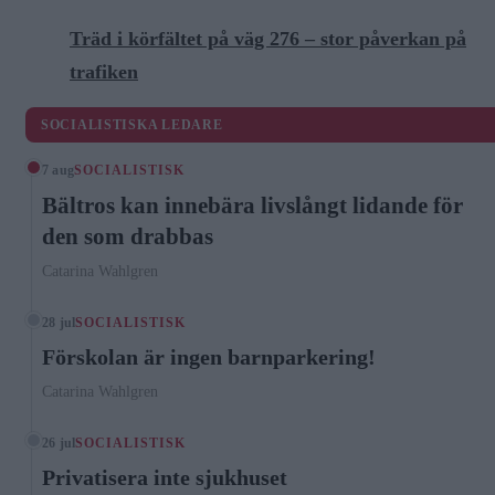
Träd i körfältet på väg 276 – stor påverkan på
trafiken
SOCIALISTISKA LEDARE
7 aug
SOCIALISTISK
Bältros kan innebära livslångt lidande för
den som drabbas
Catarina Wahlgren
28 jul
SOCIALISTISK
Förskolan är ingen barnparkering!
Catarina Wahlgren
26 jul
SOCIALISTISK
Privatisera inte sjukhuset