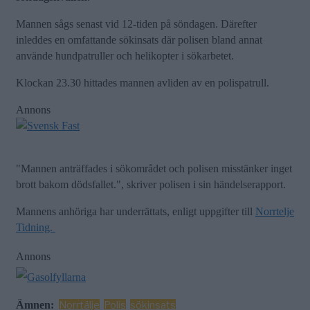
Mannen sågs senast vid 12-tiden på söndagen. Därefter
inleddes en omfattande sökinsats där polisen bland annat
använde hundpatruller och helikopter i sökarbetet.
Klockan 23.30 hittades mannen avliden av en polispatrull.
Annons
"Mannen anträffades i sökområdet och polisen misstänker inget
brott bakom dödsfallet.", skriver polisen i sin händelserapport.
Mannens anhöriga har underrättats, enligt uppgifter till
Norrtelje
Tidning.
Annons
Ämnen:
Norrtälje
Polis
sökinsats