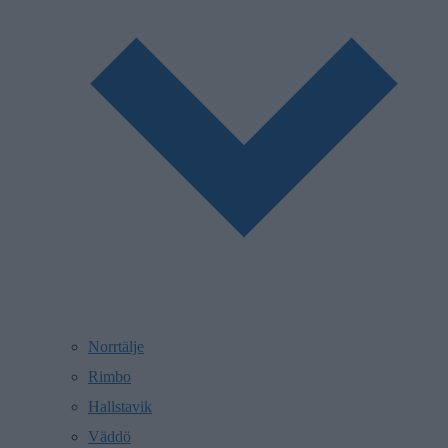
Norrtälje
Rimbo
Hallstavik
Väddö