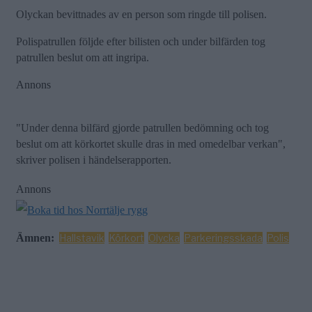
Olyckan bevittnades av en person som ringde till polisen.
Polispatrullen följde efter bilisten och under bilfärden tog
patrullen beslut om att ingripa.
Annons
"Under denna bilfärd gjorde patrullen bedömning och tog
beslut om att körkortet skulle dras in med omedelbar verkan",
skriver polisen i händelserapporten.
Annons
Ämnen:
Hallstavik
Körkort
Olycka
Parkeringsskada
Polis