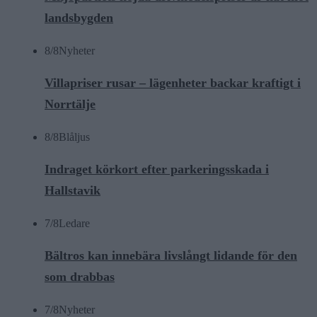
landsbygden
8/8
Nyheter
Villapriser rusar – lägenheter backar kraftigt i
Norrtälje
8/8
Blåljus
Indraget körkort efter parkeringsskada i
Hallstavik
7/8
Ledare
Bältros kan innebära livslångt lidande för den
som drabbas
7/8
Nyheter