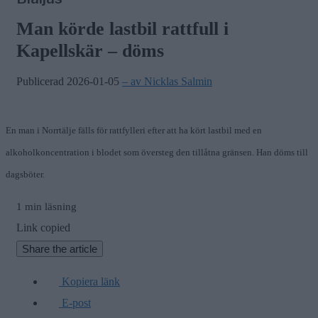
i Hallstavik
7/8
Ledare
—
Man körde lastbil rattfull i
Bältros kan innebära livslångt lidande
Kapellskär – döms
för den som drabbas
7/8
Nyheter
—
Publicerad 2026-01-05
– av Nicklas Salmin
Träd i körfältet på väg 276 – stor
påverkan på trafiken
En man i Norrtälje fälls för rattfylleri efter att ha kört lastbil med en
alkoholkoncentration i blodet som översteg den tillåtna gränsen. Han döms till
dagsböter.
1 min läsning
Link copied
Share the article
Kopiera länk
E-post