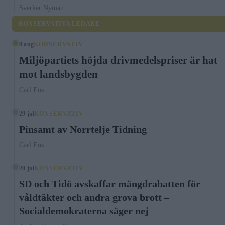
Sverker Nyman
KONSERVATIVA LEDARE
8 aug
KONSERVATIV
Miljöpartiets höjda drivmedelspriser är hat
mot landsbygden
Carl Eos
29 jul
KONSERVATIV
Pinsamt av Norrtelje Tidning
Carl Eos
20 jul
KONSERVATIV
SD och Tidö avskaffar mängdrabatten för
våldtäkter och andra grova brott –
Socialdemokraterna säger nej