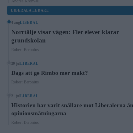
Andrea Kronvall
LIBERALA LEDARE
4 aug
LIBERAL
Norrtälje visar vägen: Fler elever klarar
grundskolan
Robert Beronius
29 jul
LIBERAL
Dags att ge Rimbo mer makt?
Robert Beronius
21 jul
LIBERAL
Historien har varit snällare mot Liberalerna ä
opinionsmätningarna
Robert Beronius