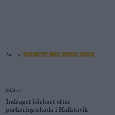
Ämnen:
Böter
domstol
Lastbil
Norrtälje
rattfylleri
Blåljus
Indraget körkort efter
parkeringsskada i Hallstavik