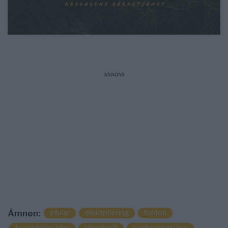
ANNONS
elbilar
elektrifiering
fordon
Ämnen:
fossildrivna bilar
klimatmål
koldioxidutsläpp