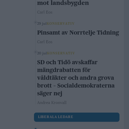
mot landsbygden
Carl Eos
29 jul
KONSERVATIV
Pinsamt av Norrtelje Tidning
Carl Eos
20 jul
KONSERVATIV
SD och Tidö avskaffar
mängdrabatten för
våldtäkter och andra grova
brott – Socialdemokraterna
säger nej
Andrea Kronvall
LIBERALA LEDARE