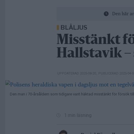
Den här ar
BLÅLJUS
Misstänkt f
Hallstavik –
UPPDATERAD 2025-08-20
,
PUBLICERAD 2025-04-
Den man i 70-årsåldern som tidigare varit häktad misstänkt för försök till
1 min läsning