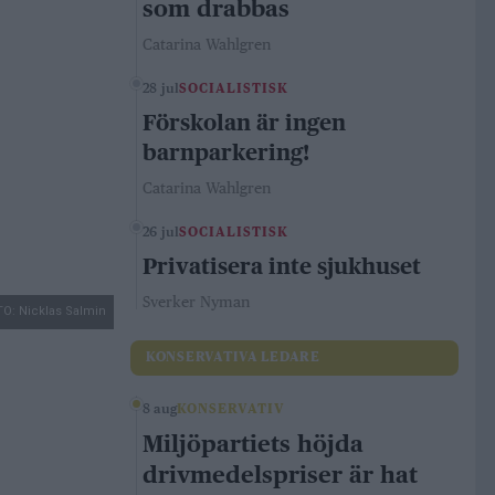
som drabbas
Catarina Wahlgren
28 jul
SOCIALISTISK
Förskolan är ingen
barnparkering!
Catarina Wahlgren
26 jul
SOCIALISTISK
Privatisera inte sjukhuset
Sverker Nyman
O: Nicklas Salmin
KONSERVATIVA LEDARE
8 aug
KONSERVATIV
Miljöpartiets höjda
drivmedelspriser är hat