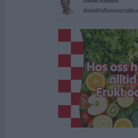
Daniel Rämsell
daniel@alltomnorrtalje.s