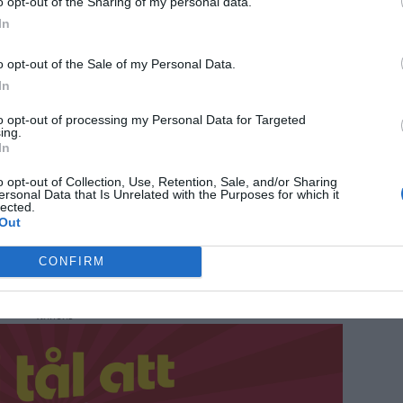
o opt-out of the Sharing of my personal data.
In
o opt-out of the Sale of my Personal Data.
In
to opt-out of processing my Personal Data for Targeted
ing.
In
o opt-out of Collection, Use, Retention, Sale, and/or Sharing
ersonal Data that Is Unrelated with the Purposes for which it
lected.
Out
emellertid, trots att han inte längre är
CONFIRM
ANNONS