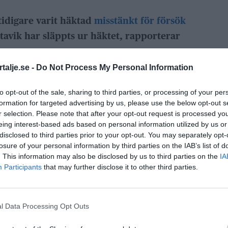
idigare varit häktad
misstänkt för försök
tavik har släppts ur häktet, rapporterar
talje.se -
Do Not Process My Personal Information
ddagen den 24 mars som en man greps i
räffats med livshotande skador i en bostad.
to opt-out of the sale, sharing to third parties, or processing of your per
formation for targeted advertising by us, please use the below opt-out s
r selection. Please note that after your opt-out request is processed y
fter, släpptes han på fri fot av åklagare
eing interest-based ads based on personal information utilized by us or
 han inte längre hålls frihetsberövad är att
disclosed to third parties prior to your opt-out. You may separately opt-
t.
losure of your personal information by third parties on the IAB’s list of
. This information may also be disclosed by us to third parties on the
IA
ANNONS
Participants
that may further disclose it to other third parties.
l Data Processing Opt Outs