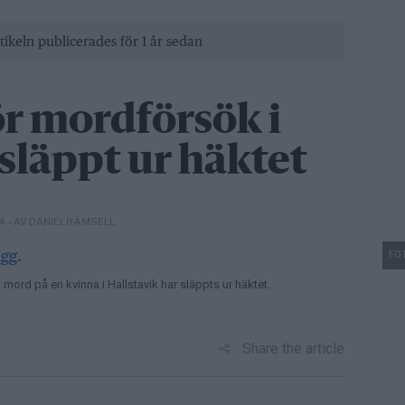
tikeln publicerades för 1 år sedan
ör mordförsök i
 släppt ur häktet
– AV DANIEL RÄMSELL
04
FOT
 mord på en kvinna i Hallstavik har släppts ur häktet.
Share the article