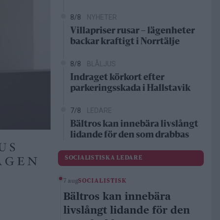
8/8
NYHETER
Villapriser rusar – lägenheter
backar kraftigt i Norrtälje
8/8
BLÅLJUS
Indraget körkort efter
parkeringsskada i Hallstavik
7/8
LEDARE
Bältros kan innebära livslångt
lidande för den som drabbas
SOCIALISTISKA LEDARE
7 aug
SOCIALISTISK
Bältros kan innebära
livslångt lidande för den