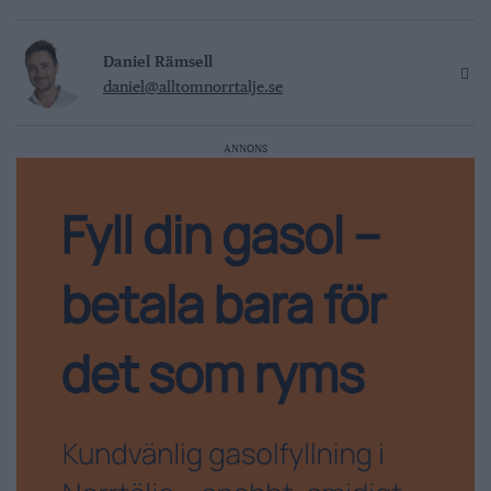
Daniel Rämsell
daniel@alltomnorrtalje.se
ANNONS