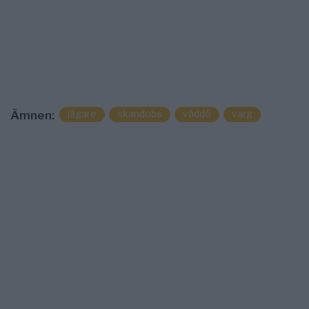
jägare
skandobs
väddö
varg
Ämnen: