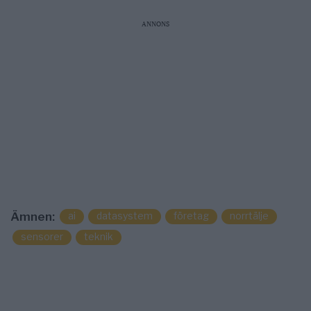
ANNONS
ai
datasystem
företag
norrtälje
Ämnen:
sensorer
teknik