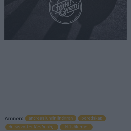
andreas lundin lindgren
beredskap
Ämnen:
dricksvattenförsörjning
driftsäkerhet