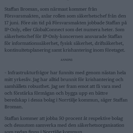
Staffan Broman, som närmast kommer från
Försvarsmakten, axlar rollen som säkerhetschef från den
17 juni. Före sin tid på Försvarsmakten jobbade Staffan på
IP-Only, eller GlobalConnect som det numera heter. Som
säkerhetschef för IP-Only-koncernen ansvarade Staffan
för informationssäkerhet, fysisk säkerhet, driftsäkerhet,
kontinuitetsplanering samt krishantering inom företaget.
ANNONS
– Infrastrukturfrågor har funnits med genom nästan hela
mitt yrkesliv. Jag har alltid brunnit för krishantering och
samhällets robusthet. Jag ser fram emot att få vara med
och förstärka förmågan och bygga upp en bättre
beredskap i dessa bolag i Norrtälje kommun, säger Staffan
Broman.
Staffan kommer att jobba 50 procent åt respektive bolag
och dessutom samverka med den säkerhetsorganisation
som redan finns i Norrtälje kommun.