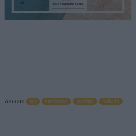
arn
kattcenter
norrtälje
råd&rön
Ämnen: