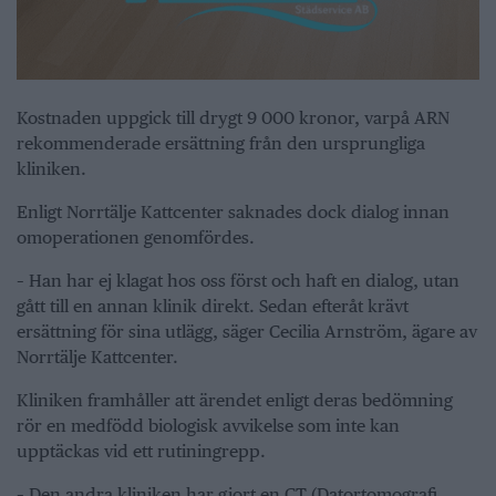
Kostnaden uppgick till drygt 9 000 kronor, varpå ARN
rekommenderade ersättning från den ursprungliga
kliniken.
Enligt Norrtälje Kattcenter saknades dock dialog innan
omoperationen genomfördes.
– Han har ej klagat hos oss först och haft en dialog, utan
gått till en annan klinik direkt. Sedan efteråt krävt
ersättning för sina utlägg, säger Cecilia Arnström, ägare av
Norrtälje Kattcenter.
Kliniken framhåller att ärendet enligt deras bedömning
rör en medfödd biologisk avvikelse som inte kan
upptäckas vid ett rutiningrepp.
– Den andra kliniken har gjort en CT (Datortomografi