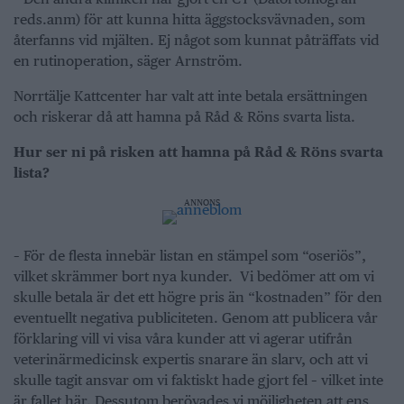
reds.anm) för att kunna hitta äggstocksvävnaden, som
återfanns vid mjälten. Ej något som kunnat påträffats vid
en rutinoperation, säger Arnström.
Norrtälje Kattcenter har valt att inte betala ersättningen
och riskerar då att hamna på Råd & Röns svarta lista.
Hur ser ni på risken att hamna på Råd & Röns svarta
lista?
ANNONS
– För de flesta innebär listan en stämpel som “oseriös”,
vilket skrämmer bort nya kunder. Vi bedömer att om vi
skulle betala är det ett högre pris än “kostnaden” för den
eventuellt negativa publiciteten. Genom att publicera vår
förklaring vill vi visa våra kunder att vi agerar utifrån
veterinärmedicinsk expertis snarare än slarv, och att vi
skulle tagit ansvar om vi faktiskt hade gjort fel – vilket inte
är fallet här. Dessutom berövades vi möjligheten att ens