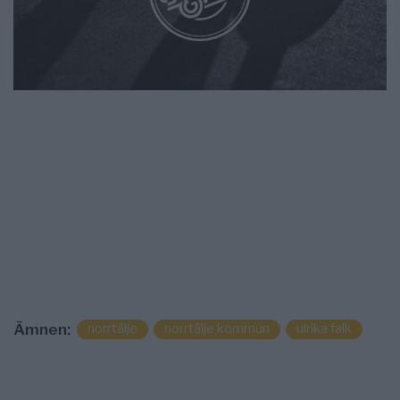
norrtälje
norrtälje kommun
ulrika falk
Ämnen: