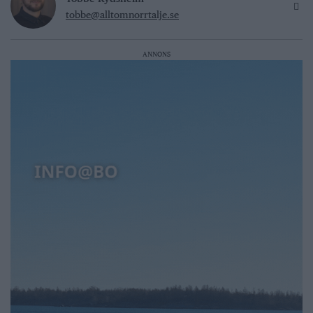
tobbe@alltomnorrtalje.se
ANNONS