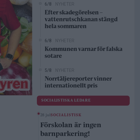
6/8
NYHETER
Efter skadegörelsen –
vattenrutschkanan stängd
hela sommaren
6/8
NYHETER
Kommunen varnar för falska
sotare
5/8
NYHETER
Norrtäljereporter vinner
internationellt pris
SOCIALISTISKA LEDARE
28 jul
SOCIALISTISK
Förskolan är ingen
barnparkering!