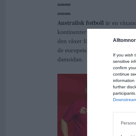
annons
annons
Australisk fotboll
är en växand
kontinenter förutom Antarktis. S
Alltomnorr
den växer för varje år i Europa 
de europeiska länderna. Norrtälj
If you wish 
damsidan.
sensitive in
confirm you
continue se
information 
further disc
participants
Downstream 
Persona