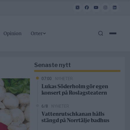
Opinion
Orter
Senaste nytt
07:00
NYHETER
Lukas Söderholm gör egen
konsert på Roslagsteatern
6/8
NYHETER
Vattenrutschkanan hålls
stängd på Norrtälje badhus