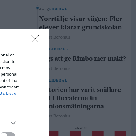
4 aug
LIBERAL
Norrtälje visar vägen: Fler
elever klarar grundskolan
Robert Beronius
29 jul
LIBERAL
sonal or
Dags att ge Rimbo mer makt?
ection to
ou may
Robert Beronius
 personal
out of the
21 jul
LIBERAL
 downstream
Historien har varit snällare
B’s List of
mot Liberalerna än
opinionsmätningarna
Robert Beronius
ANNONS