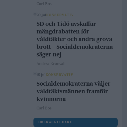
Carl Eos
20 jul
KONSERVATIV
SD och Tidö avskaffar
mängdrabatten för
våldtäkter och andra grova
brott – Socialdemokraterna
säger nej
Andrea Kronvall
15 jul
KONSERVATIV
Socialdemokraterna väljer
våldtäktsmännen framför
kvinnorna
Carl Eos
LIBERALA LEDARE