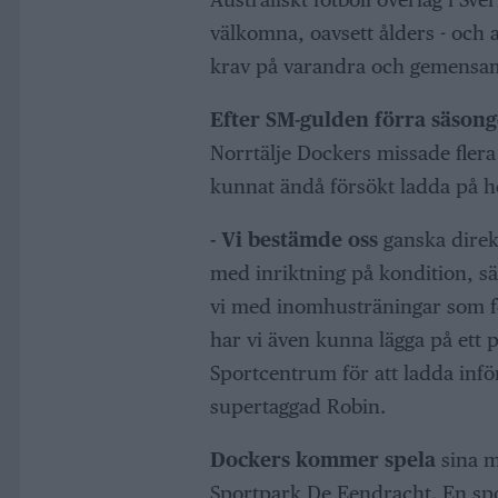
välkomna, oavsett ålders - och a
krav på varandra och gemensam
Efter SM-gulden förra säsong
Norrtälje Dockers missade flera 
kunnat ändå försökt ladda på 
- Vi bestämde oss
ganska direkt
med inriktning på kondition, säg
vi med inomhusträningar som fo
har vi även kunna lägga på ett 
Sportcentrum för att ladda inf
supertaggad Robin.
Dockers kommer spela
sina m
Sportpark De Eendracht. En spor