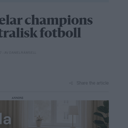
pelar champions
tralisk fotboll
– AV DANIEL RÄMSELL
27
Share the article
ANNONS