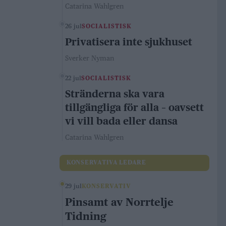
Catarina Wahlgren
26 jul
SOCIALISTISK
Privatisera inte sjukhuset
Sverker Nyman
22 jul
SOCIALISTISK
Stränderna ska vara
tillgängliga för alla – oavsett
vi vill bada eller dansa
Catarina Wahlgren
KONSERVATIVA LEDARE
29 jul
KONSERVATIV
Pinsamt av Norrtelje
Tidning