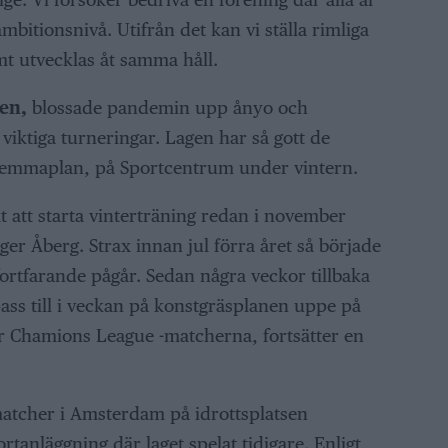
mbitionsnivå. Utifrån det kan vi ställa rimliga
t utvecklas åt samma håll.
en,
blossade pandemin upp ånyo och
viktiga turneringar. Lagen har så gott de
hemmaplan, på Sportcentrum under vintern.
 att starta vinterträning redan i november
er Åberg. Strax innan jul förra året så började
rtfarande pågår. Sedan några veckor tillbaka
pass till i veckan på konstgräsplanen uppe på
ör Chamions League -matcherna, fortsätter en
atcher i Amsterdam på idrottsplatsen
tanläggning där laget spelat tidigare. Enligt