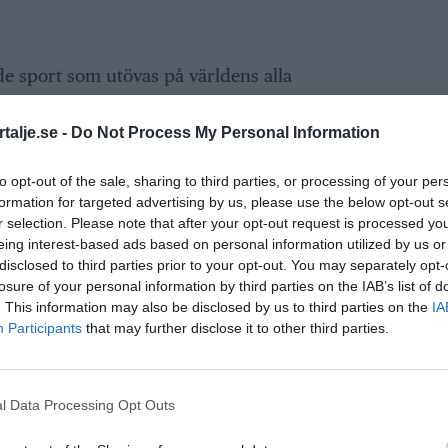
e sport som utövas på världens alla
törst är sporten givetvis i Australien, men
talje.se -
Do Not Process My Personal Information
där det numera finns ett lag i över hälften av
e är bäst i Sverige, på både herr- och
to opt-out of the sale, sharing to third parties, or processing of your per
formation for targeted advertising by us, please use the below opt-out s
r selection. Please note that after your opt-out request is processed y
ANNONS
eing interest-based ads based on personal information utilized by us or
disclosed to third parties prior to your opt-out. You may separately opt-
losure of your personal information by third parties on the IAB’s list of
. This information may also be disclosed by us to third parties on the
IA
Participants
that may further disclose it to other third parties.
l Data Processing Opt Outs