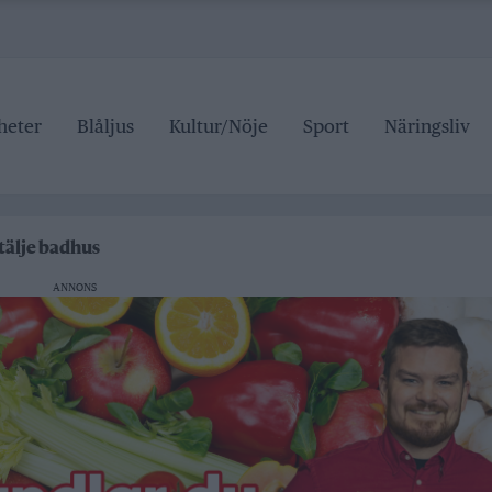
heter
Blåljus
Kultur/Nöje
Sport
Näringsliv
 pris
Roslagsteatern
tälje badhus
an stängd hela sommaren
ANNONS
 pris
Roslagsteatern