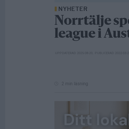
NYHETER
Norrtälje s
league i Aus
UPPDATERAD 2025-08-20
,
PUBLICERAD 2022-03-
2 min läsning