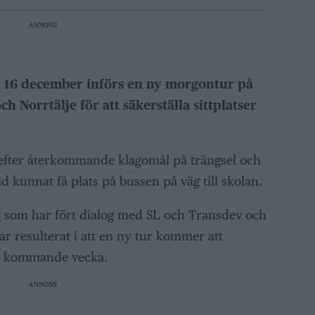
ANNONS
16 december införs en ny morgontur på
h Norrtälje för att säkerställa sittplatser
l efter återkommande klagomål på trängsel och
id kunnat få plats på bussen på väg till skolan.
 som har fört dialog med SL och Transdev och
r resulterat i att en ny tur kommer att
ed kommande vecka.
ANNONS