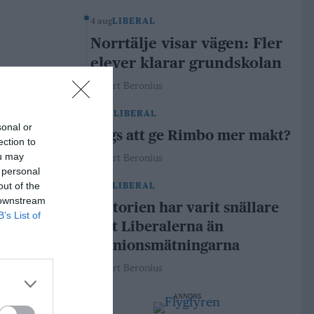
4 aug
LIBERAL
Norrtälje visar vägen: Fler
elever klarar grundskolan
Robert Beronius
29 jul
LIBERAL
sonal or
Dags att ge Rimbo mer makt?
ection to
ou may
Robert Beronius
 personal
out of the
21 jul
LIBERAL
 downstream
Historien har varit snällare
B’s List of
mot Liberalerna än
opinionsmätningarna
Robert Beronius
ANNONS