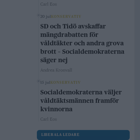
Carl Eos
20 jul
KONSERVATIV
SD och Tidö avskaffar
mängdrabatten för
våldtäkter och andra grova
brott – Socialdemokraterna
säger nej
Andrea Kronvall
15 jul
KONSERVATIV
Socialdemokraterna väljer
våldtäktsmännen framför
kvinnorna
Carl Eos
LIBERALA LEDARE