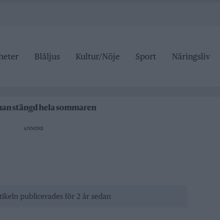
heter
Blåljus
Kultur/Nöje
Sport
Näringsliv
ipen
rrtälje badhus
anan stängd hela sommaren
 pris
ANNONS
ipen
rrtälje badhus
tikeln publicerades för 2 år sedan