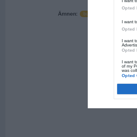
I want t
Opted 
Ämnen:
buss
elever
norrtä
I want t
Opted 
I want 
Advertis
Opted 
I want t
of my P
was col
Opted 