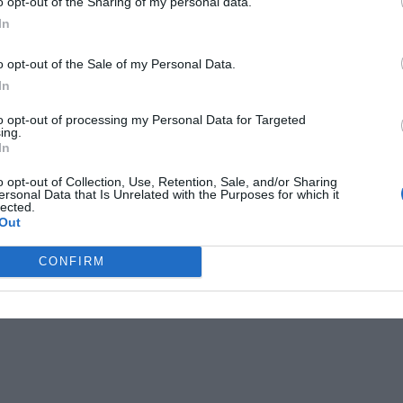
o opt-out of the Sharing of my personal data.
In
lje
pendling
rimbo
skola
o opt-out of the Sale of my Personal Data.
In
to opt-out of processing my Personal Data for Targeted
ing.
In
o opt-out of Collection, Use, Retention, Sale, and/or Sharing
ersonal Data that Is Unrelated with the Purposes for which it
lected.
Out
CONFIRM