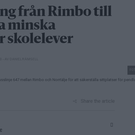
ng från Rimbo till
ka minska
r skolelever
– AV DANIEL RÄMSELL
10
FOT
nje 647 mellan Rimbo och Norrtälje för att säkerställa sittplatser för pendla
Share the article
e