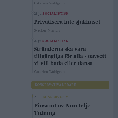
Catarina Wahlgren
26 jul
SOCIALISTISK
Privatisera inte sjukhuset
Sverker Nyman
22 jul
SOCIALISTISK
Stränderna ska vara
tillgängliga för alla – oavsett
vi vill bada eller dansa
Catarina Wahlgren
KONSERVATIVA LEDARE
29 jul
KONSERVATIV
Pinsamt av Norrtelje
Tidning