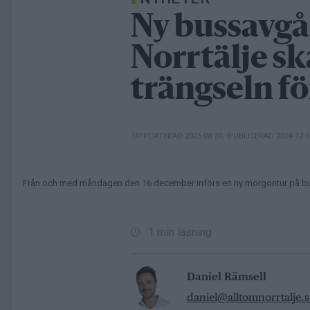
Ny bussavgå
Norrtälje s
trängseln fö
UPPDATERAD 2025-08-20
,
PUBLICERAD 2024-12-
Från och med måndagen den 16 december införs en ny morgontur på bussli
1 min läsning
Daniel Rämsell
daniel@alltomnorrtalje.s