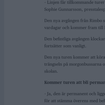
– Linjen får tillkommande turer
Sophie Gunnarsson, presstales
Den nya avgången från Rimbo s
vardagar och kommer fram till N
Den befintliga avgången klockan
fortsätter som vanligt.
Den nya turen kommer att köras 
trängseln på morgonbussarna och
skolan.
Kommer turen att bli perma
– Ja, den är permanent och ligg
för att stämma överens med be