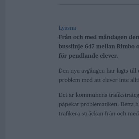
Lyssna
Från och med måndagen den 
busslinje 647 mellan Rimbo oc
för pendlande elever.
Den nya avgången har lagts til
problem med att elever inte allt
Det är kommunens trafikstrateg
påpekat problematiken. Detta ha
trafikera sträckan från och m