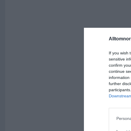
Alltomnorr
If you wish 
sensitive in
confirm you
continue se
information 
further disc
participants
Downstream 
Persona