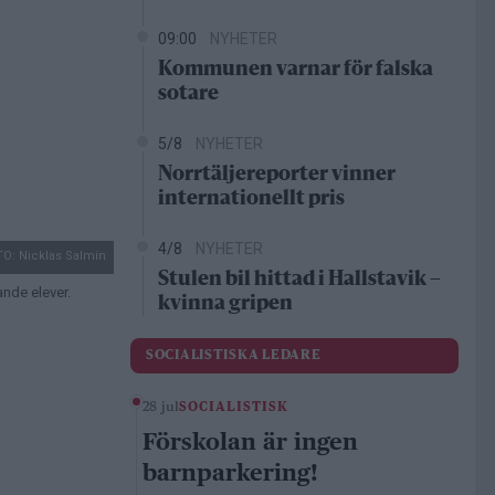
09:00
NYHETER
Kommunen varnar för falska
sotare
5/8
NYHETER
Norrtäljereporter vinner
internationellt pris
4/8
NYHETER
O: Nicklas Salmin
Stulen bil hittad i Hallstavik –
nde elever.
kvinna gripen
SOCIALISTISKA LEDARE
28 jul
SOCIALISTISK
Förskolan är ingen
barnparkering!