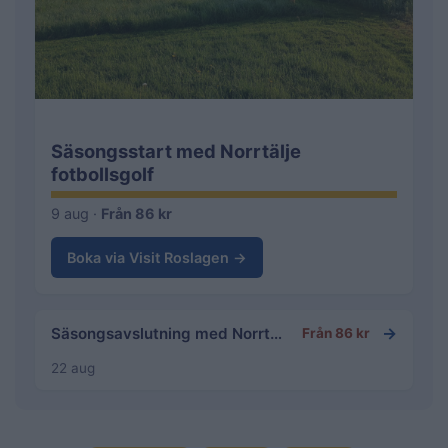
Säsongsstart med Norrtälje
fotbollsgolf
9 aug ·
Från 86 kr
Boka via Visit Roslagen →
→
Säsongsavslutning med Norrtälje fotbollsgolf
Från 86 kr
22 aug