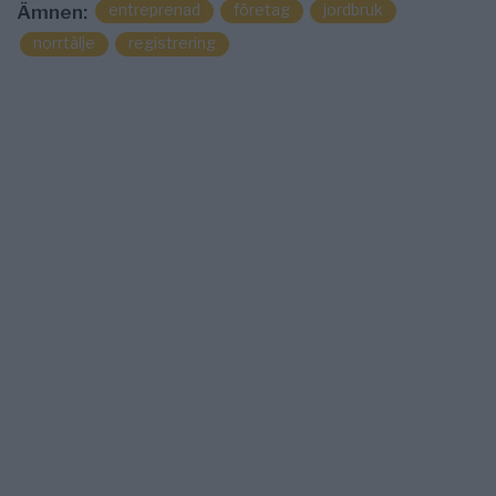
entreprenad
företag
jordbruk
Ämnen:
norrtälje
registrering