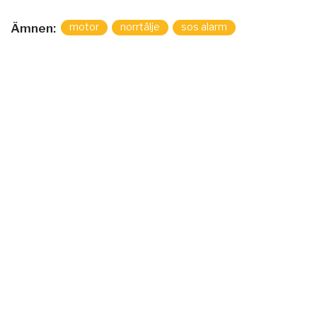
motor
norrtälje
sos alarm
Ämnen: