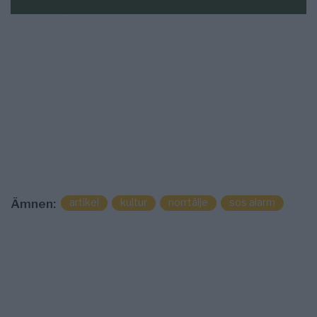
artikel
kultur
norrtälje
sos alarm
Ämnen: