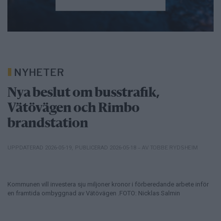
NYHETER
Nya beslut om busstrafik,
Vätövägen och Rimbo
brandstation
– AV TOBBE RYDSHEIM
UPPDATERAD 2026-05-19
,
PUBLICERAD 2026-05-18
Kommunen vill investera sju miljoner kronor i förberedande arbete inför
en framtida ombyggnad av Vätövägen .FOTO: Nicklas Salmin