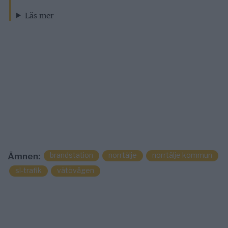
Läs mer
brandstation
norrtälje
norrtälje kommun
Ämnen:
sl-trafik
vätövägen