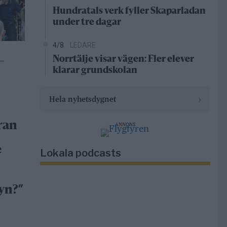
Hundratals verk fyller Skaparladan
under tre dagar
4/8
LEDARE
Norrtälje visar vägen: Fler elever
–
klarar grundskolan
›
Hela nyhetsdygnet
ran
ANNONS
e
Lokala podcasts
yn?”