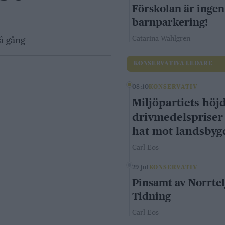
Förskolan är ingen
barnparkering!
Catarina Wahlgren
å gång
KONSERVATIVA LEDARE
08:10
KONSERVATIV
Miljöpartiets höj
drivmedelspriser
hat mot landsby
Carl Eos
29 jul
KONSERVATIV
Pinsamt av Norrtel
Tidning
Carl Eos