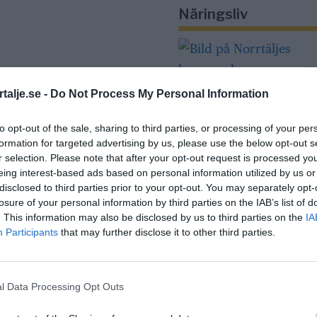
Näringsliv
talje.se -
Do Not Process My Personal Information
to opt-out of the sale, sharing to third parties, or processing of your per
formation for targeted advertising by us, please use the below opt-out s
Så många är
r selection. Please note that after your opt-out request is processed y
långtidsarbetslös
eing interest-based ads based on personal information utilized by us or
disclosed to third parties prior to your opt-out. You may separately opt-
Norrtälje
losure of your personal information by third parties on the IAB’s list of
. This information may also be disclosed by us to third parties on the
IA
Participants
that may further disclose it to other third parties.
Bino Drummond
comeback – tar p
i styrelse
l Data Processing Opt Outs