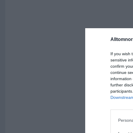
Alltomnorr
If you wish 
sensitive in
confirm you
continue se
information 
further disc
participants
Downstream 
Persona