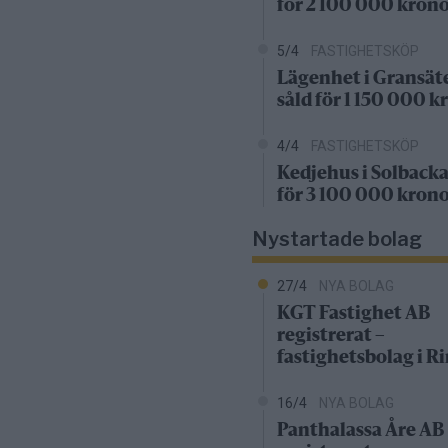
för 2 100 000 kron
5/4
FASTIGHETSKÖP
Lägenhet i Gransät
såld för 1 150 000 k
4/4
FASTIGHETSKÖP
Kedjehus i Solbacka
för 3 100 000 kron
Nystartade bolag
27/4
NYA BOLAG
KGT Fastighet AB
registrerat –
fastighetsbolag i 
16/4
NYA BOLAG
Panthalassa Åre AB