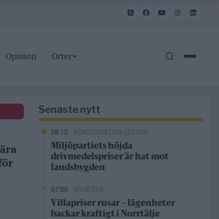
Opinion
Orter
Senaste nytt
08:10
KONSERVATIVA LEDARE
Miljöpartiets höjda
bära
drivmedelspriser är hat mot
för
landsbygden
07:00
NYHETER
Villapriser rusar – lägenheter
backar kraftigt i Norrtälje