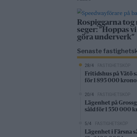
Rospiggarna tog
seger: ”Hoppas vi
göra underverk”
Senaste fastighets
28/4
FASTIGHETSKÖP
Fritidshus på Vätö s
för 1 895 000 krono
20/4
FASTIGHETSKÖP
Lägenhet på Grossg
såld för 1 550 000 
5/4
FASTIGHETSKÖP
Lägenhet i Färsna s