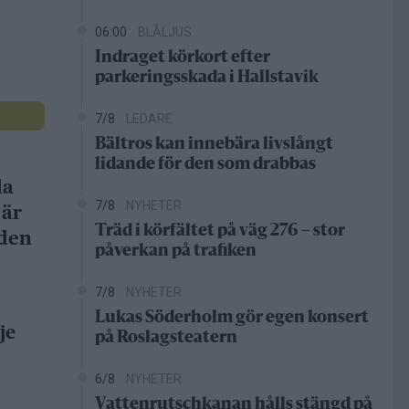
06:00
BLÅLJUS
Indraget körkort efter
parkeringsskada i Hallstavik
7/8
LEDARE
Bältros kan innebära livslångt
lidande för den som drabbas
da
7/8
NYHETER
 är
Träd i körfältet på väg 276 – stor
gden
påverkan på trafiken
7/8
NYHETER
Lukas Söderholm gör egen konsert
je
på Roslagsteatern
6/8
NYHETER
Vattenrutschkanan hålls stängd på