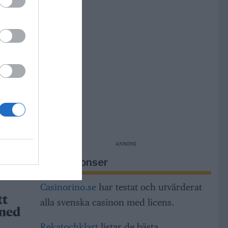
r i
r
m,
ng och
dar
ANNONS
h
a
Riksannonser
Casinorino.se
har testat och utvärderat
tt
alla svenska casinon med licens.
 med
Rekatochklart
listar de bästa