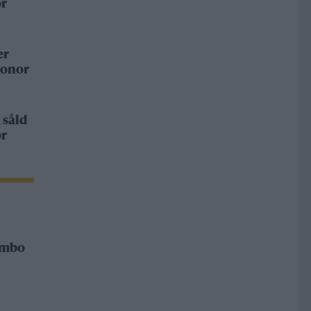
or
er
ronor
 såld
or
Rimbo