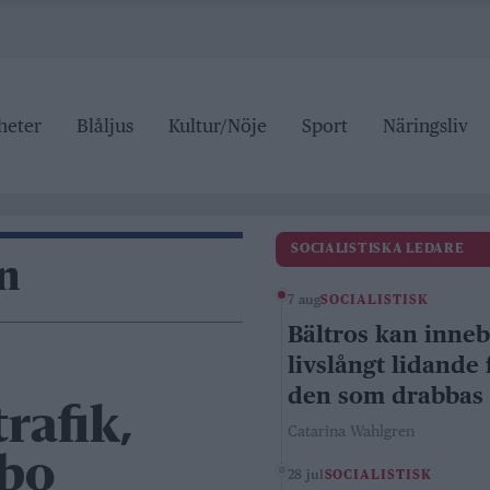
heter
Blåljus
Kultur/Nöje
Sport
Näringsliv
SOCIALISTISKA LEDARE
n
7 aug
SOCIALISTISK
Bältros kan inne
livslångt lidande 
den som drabbas
rafik,
Catarina Wahlgren
mbo
28 jul
SOCIALISTISK