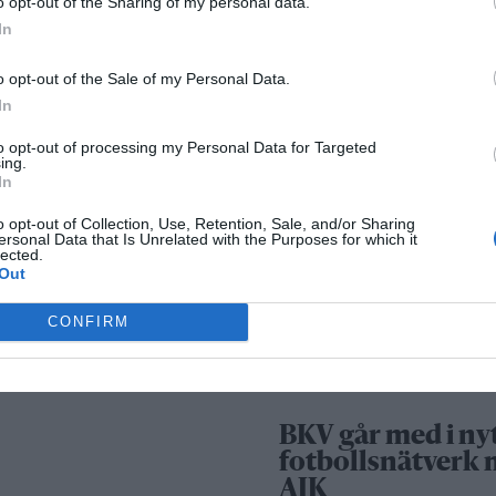
o opt-out of the Sharing of my personal data.
Säkerhetslösninga
In
Norrtälje – allt fle
o opt-out of the Sale of my Personal Data.
väljer inbrottslar
In
kameraövervakni
passersystem
to opt-out of processing my Personal Data for Targeted
ing.
In
Sport
o opt-out of Collection, Use, Retention, Sale, and/or Sharing
ersonal Data that Is Unrelated with the Purposes for which it
lected.
Out
Rospiggarna lad
för hemmamatc
CONFIRM
mot serieledarn
BKV går med i ny
fotbollsnätverk
AIK