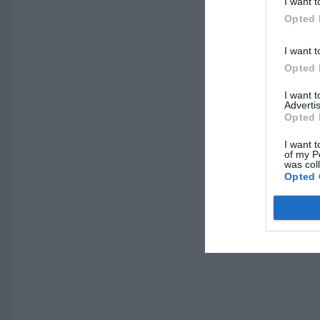
I want t
Opted 
I want t
Opted 
I want 
Advertis
Opted 
I want t
of my P
was col
Opted 