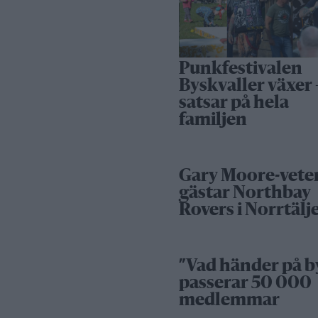
Punkfestivalen
Byskvaller växer 
satsar på hela
familjen
Gary Moore-vete
gästar Northbay
Rovers i Norrtälj
”Vad händer på b
passerar 50 000
medlemmar