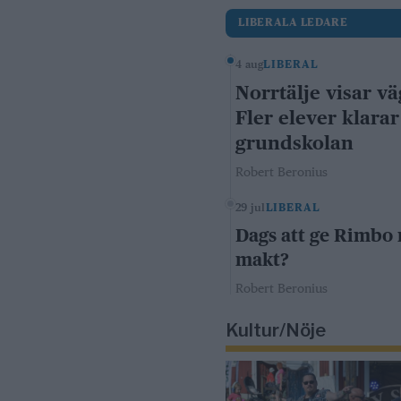
LIBERALA LEDARE
4 aug
LIBERAL
Norrtälje visar vä
Fler elever klarar
grundskolan
Robert Beronius
29 jul
LIBERAL
Dags att ge Rimbo
makt?
Robert Beronius
Kultur/Nöje