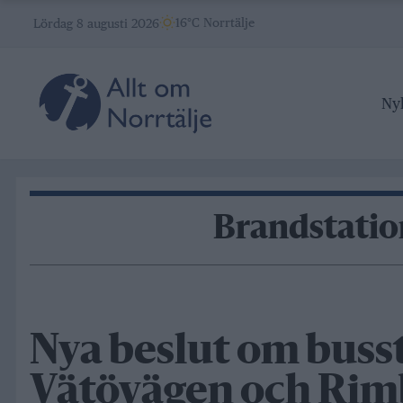
Skip
16°C Norrtälje
Lördag 8 augusti 2026
to
content
Ny
Brandstatio
Nya beslut om busst
Vätövägen och Ri