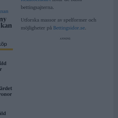
bettingsajterna.
 ny
Utforska massor av spelformer och
 kan
möjligheter på
Bettingsidor.se
.
ANNONS
köp
åld
r
ärdet
kronor
åld