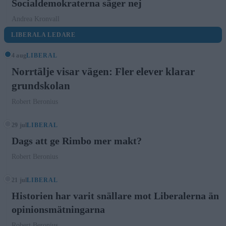
Socialdemokraterna säger nej
Andrea Kronvall
LIBERALA LEDARE
4 aug
LIBERAL
Norrtälje visar vägen: Fler elever klarar
grundskolan
Robert Beronius
29 jul
LIBERAL
Dags att ge Rimbo mer makt?
Robert Beronius
21 jul
LIBERAL
Historien har varit snällare mot Liberalerna än
opinionsmätningarna
Robert Beronius