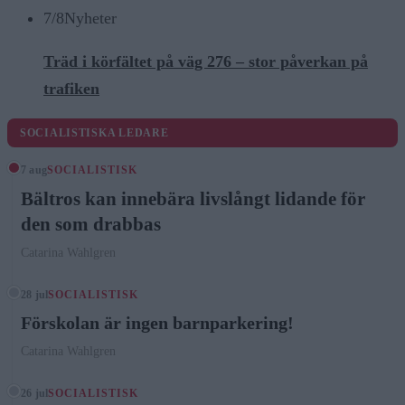
7/8
Nyheter
Träd i körfältet på väg 276 – stor påverkan på
trafiken
SOCIALISTISKA LEDARE
7 aug
SOCIALISTISK
Bältros kan innebära livslångt lidande för
den som drabbas
Catarina Wahlgren
28 jul
SOCIALISTISK
Förskolan är ingen barnparkering!
Catarina Wahlgren
26 jul
SOCIALISTISK