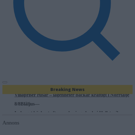
7/8
Nyheter
—
Träd i körfältet på väg 276 – stor påverkan på trafiken
8/8
Konservativa ledare
—
Miljöpartiets höjda drivmedelspriser är hat mot landsbygd
8/8
Nyheter
—
Breaking News
Villapriser rusar – lägenheter backar kraftigt i Norrtälje
8/8
Blåljus
—
Indraget körkort efter parkeringsskada i Hallstavik
7/8
Ledare
—
Annons
Bältros kan innebära livslångt lidande för den som drabba