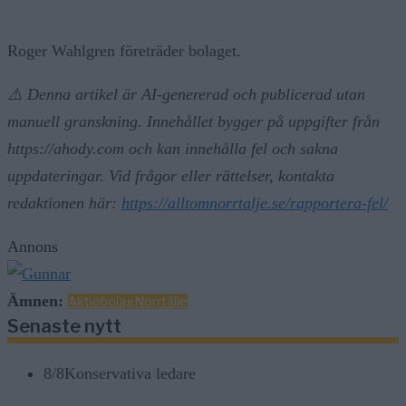
Roger Wahlgren företräder bolaget.
⚠️ Denna artikel är AI-genererad och publicerad utan
manuell granskning. Innehållet bygger på uppgifter från
https://ahody.com och kan innehålla fel och sakna
uppdateringar. Vid frågor eller rättelser, kontakta
redaktionen här:
https://alltomnorrtalje.se/rapportera-fel/
Annons
Ämnen:
Aktiebolag
Norrtälje
Senaste nytt
8/8
Konservativa ledare