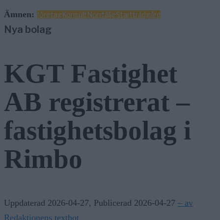
Ämnen:
företag
Konsult
Norrtälje
Start
trädgård
Nya bolag
KGT Fastighet
AB registrerat –
fastighetsbolag i
Rimbo
Uppdaterad 2026-04-27
,
Publicerad 2026-04-27
– av
Redaktionens textbot