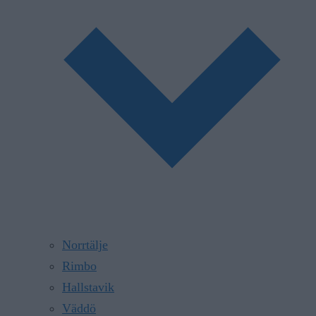
Norrtälje
Rimbo
Hallstavik
Väddö