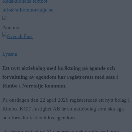
Redaktionens textbot
info@alltomnorrtalje.se
Annons
Lyssna
Ett nytt aktiebolag med inriktning på ägande och
förvaltning av egendom har registrerats med säte i
Rimbo i Norrtälje kommun.
På onsdagen den 22 april 2026 registrerades ett nytt bolag i
Rimbo. KGT Fastighet AB är ett aktiebolag som ska äga
och förvalta fast och lös egendom.
⚠️ Denna artikel är AI-genererad och publicerad utan