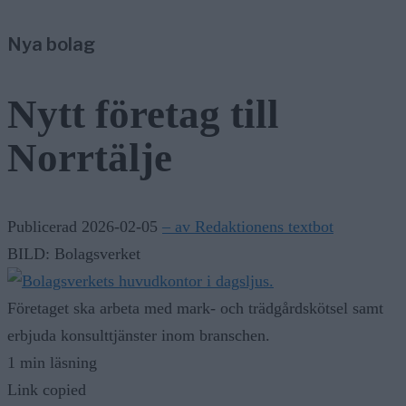
7/8
Nyheter
—
Nya bolag
Träd i körfältet på väg 276 – stor påverkan på trafiken
8/8
Konservativa ledare
—
Miljöpartiets höjda drivmedelspriser är hat mot landsbygd
Nytt företag till
Norrtälje
Publicerad 2026-02-05
– av Redaktionens textbot
BILD: Bolagsverket
Företaget ska arbeta med mark- och trädgårdskötsel samt
erbjuda konsulttjänster inom branschen.
1 min läsning
Link copied