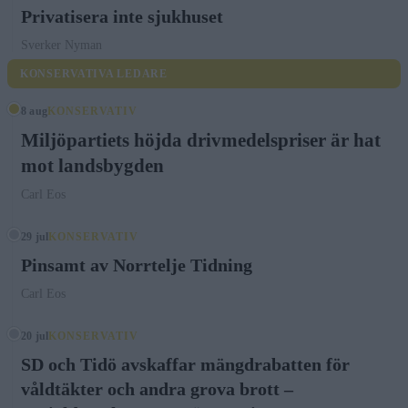
Privatisera inte sjukhuset
Sverker Nyman
KONSERVATIVA LEDARE
8 aug
KONSERVATIV
Miljöpartiets höjda drivmedelspriser är hat
mot landsbygden
Carl Eos
29 jul
KONSERVATIV
Pinsamt av Norrtelje Tidning
Carl Eos
20 jul
KONSERVATIV
SD och Tidö avskaffar mängdrabatten för
våldtäkter och andra grova brott –