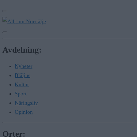
Avdelning:
Nyheter
Blåljus
Kultur
Sport
Näringsliv
Opinion
Orter: