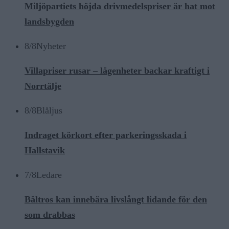
Miljöpartiets höjda drivmedelspriser är hat mot
landsbygden
8/8
Nyheter
Villapriser rusar – lägenheter backar kraftigt i
Norrtälje
8/8
Blåljus
Indraget körkort efter parkeringsskada i
Hallstavik
7/8
Ledare
Bältros kan innebära livslångt lidande för den
som drabbas