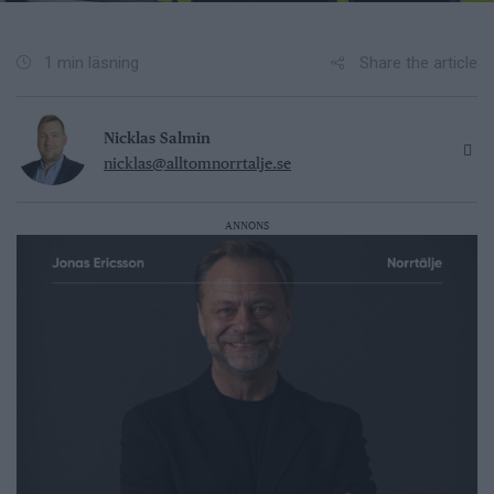
Share the article
1 min läsning
Nicklas Salmin
nicklas@alltomnorrtalje.se
ANNONS