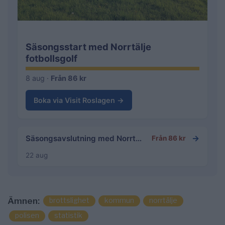
Säsongsstart med Norrtälje
fotbollsgolf
8 aug ·
Från 86 kr
Boka via Visit Roslagen →
→
Säsongsavslutning med Norrtälje fotbollsgolf
Från 86 kr
22 aug
brottslighet
kommun
norrtälje
Ämnen:
polisen
statistik