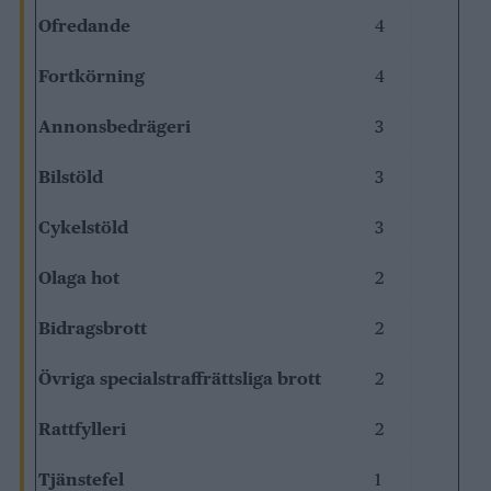
Ofredande
4
Fortkörning
4
Annonsbedrägeri
3
Bilstöld
3
Cykelstöld
3
Olaga hot
2
Bidragsbrott
2
Övriga specialstraffrättsliga brott
2
Rattfylleri
2
Tjänstefel
1