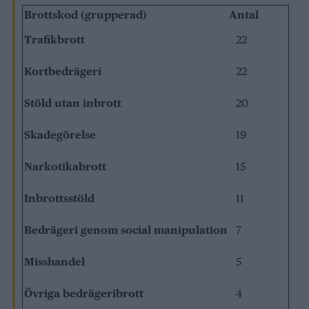
Brottskod (grupperad)
Antal
Trafikbrott
22
Kortbedrägeri
22
Stöld utan inbrott
20
Skadegörelse
19
Narkotikabrott
15
Inbrottsstöld
11
Bedrägeri genom social manipulation
7
Misshandel
5
Övriga bedrägeribrott
4