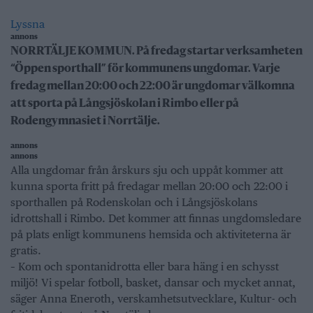
Lyssna
annons
NORRTÄLJE KOMMUN. På fredag startar verksamheten
“Öppen sporthall” för kommunens ungdomar. Varje
fredag mellan 20:00 och 22:00 är ungdomar välkomna
att sporta på Långsjöskolan i Rimbo eller på
Rodengymnasiet i Norrtälje.
annons
annons
Alla ungdomar från årskurs sju och uppåt kommer att
kunna sporta fritt på fredagar mellan 20:00 och 22:00 i
sporthallen på Rodenskolan och i Långsjöskolans
idrottshall i Rimbo. Det kommer att finnas ungdomsledare
på plats enligt kommunens hemsida och aktiviteterna är
gratis.
– Kom och spontanidrotta eller bara häng i en schysst
miljö! Vi spelar fotboll, basket, dansar och mycket annat,
säger Anna Eneroth, verskamhetsutvecklare, Kultur- och