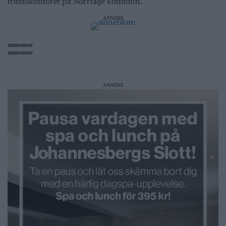
fritidskontoret på Norrtälje kommun.
ANNONS
annonser
annonser
ANNONS