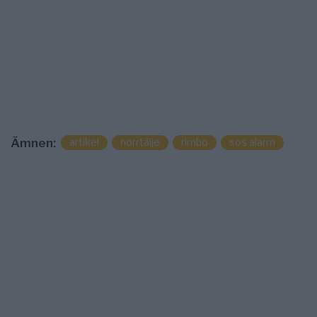
artikel
norrtälje
rimbo
sos alarm
Ämnen: