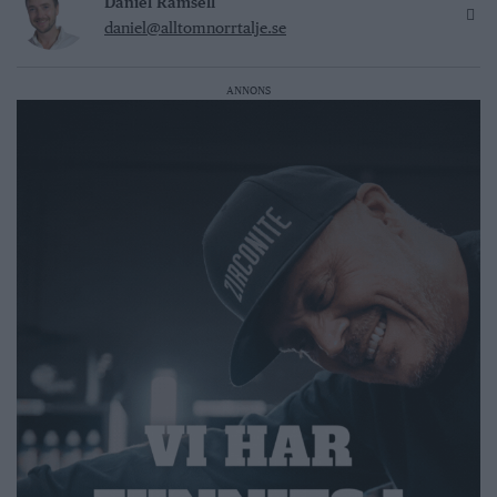
Daniel Rämsell
daniel@alltomnorrtalje.se
ANNONS