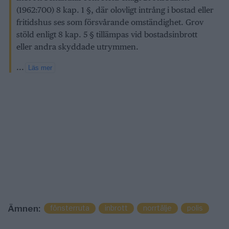
(1962:700) 8 kap. 1 §, där olovligt intrång i bostad eller
fritidshus ses som försvårande omständighet. Grov
stöld enligt 8 kap. 5 § tillämpas vid bostadsinbrott
eller andra skyddade utrymmen.
...
Läs mer
fönsterruta
inbrott
norrtälje
polis
Ämnen: