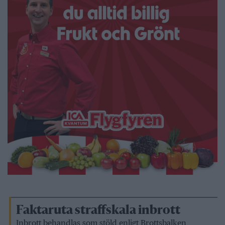
Faktaruta straffskala inbrott
Inbrott behandlas som stöld enligt Brottsbalken