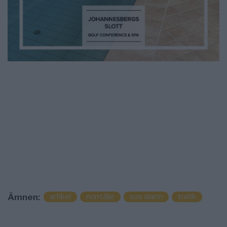
artikel
norrtälje
sos alarm
trafik
Ämnen: