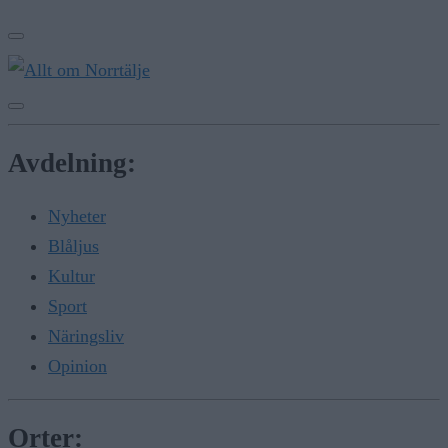
Avdelning:
Nyheter
Blåljus
Kultur
Sport
Näringsliv
Opinion
Orter: