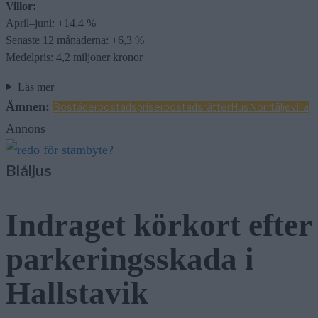
Villor:
April–juni: +14,4 %
Senaste 12 månaderna: +6,3 %
Medelpris: 4,2 miljoner kronor
Läs mer
Ämnen:
Bostäder
bostadspriser
bostadsrätter
Hus
Norrtälje
villa
Annons
Blåljus
Indraget körkort efter
parkeringsskada i
Hallstavik