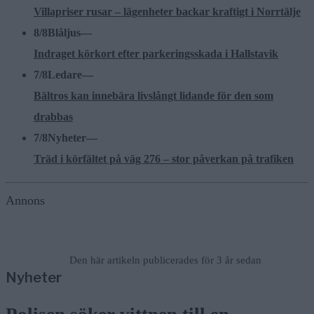
Villapriser rusar – lägenheter backar kraftigt i Norrtälje
8/8
Blåljus
—
Indraget körkort efter parkeringsskada i Hallstavik
7/8
Ledare
—
Bältros kan innebära livslångt lidande för den som
drabbas
7/8
Nyheter
—
Träd i körfältet på väg 276 – stor påverkan på trafiken
Annons
Den här artikeln publicerades för 3 år sedan
Nyheter