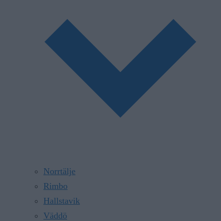
Norrtälje
Rimbo
Hallstavik
Väddö