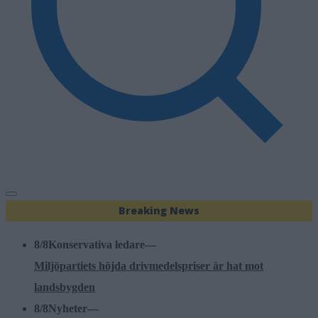
Breaking News
8/8
Konservativa ledare
—
Miljöpartiets höjda drivmedelspriser är hat mot
landsbygden
8/8
Nyheter
—