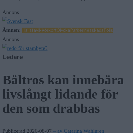
Annons
Ämnen:
Hallstavik
Körkort
Olycka
Parkeringsskada
Polis
Annons
Ledare
Bältros kan innebära
livslångt lidande för
den som drabbas
Publicerad 2026-08-07
– av Catarina Wahlgren