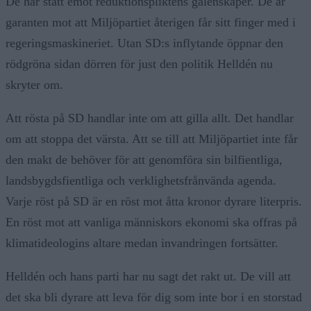
De har stått emot reduktionspliktens galenskaper. De är
garanten mot att Miljöpartiet återigen får sitt finger med i
regeringsmaskineriet. Utan SD:s inflytande öppnar den
rödgröna sidan dörren för just den politik Helldén nu
skryter om.
Att rösta på SD handlar inte om att gilla allt. Det handlar
om att stoppa det värsta. Att se till att Miljöpartiet inte får
den makt de behöver för att genomföra sin bilfientliga,
landsbygdsfientliga och verklighetsfrånvända agenda.
Varje röst på SD är en röst mot åtta kronor dyrare literpris.
En röst mot att vanliga människors ekonomi ska offras på
klimatideologins altare medan invandringen fortsätter.
Helldén och hans parti har nu sagt det rakt ut. De vill att
det ska bli dyrare att leva för dig som inte bor i en storstad