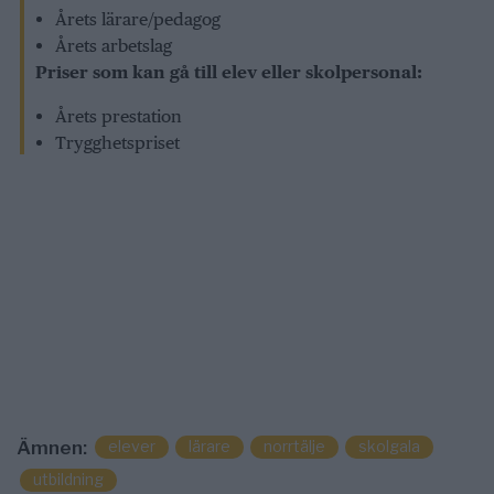
Årets lärare/pedagog
Årets arbetslag
Priser som kan gå till elev eller skolpersonal:
Årets prestation
Trygghetspriset
elever
lärare
norrtälje
skolgala
Ämnen:
utbildning