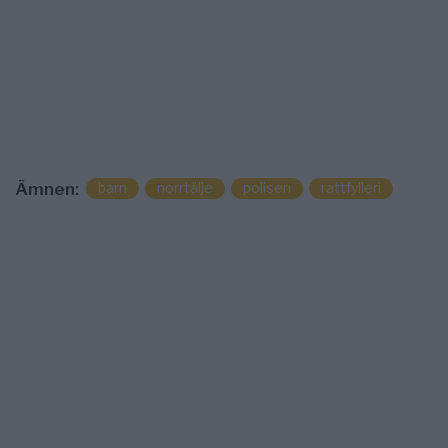
barn
norrtälje
polisen
rattfylleri
Ämnen: