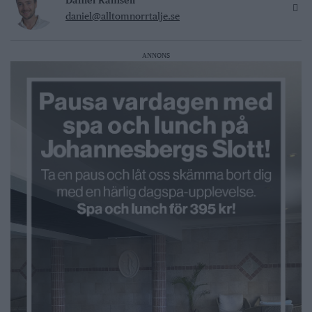
daniel@alltomnorrtalje.se
ANNONS