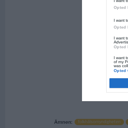
I want t
Opted 
I want t
Opted 
I want 
Advertis
Opted 
I want t
of my P
was col
Opted 
Ämnen:
folkhälsomyndigheten