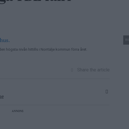
BI
n högsta nivån hittills i Norrtälje kommun förra året.
Share the article
se
ANNONS