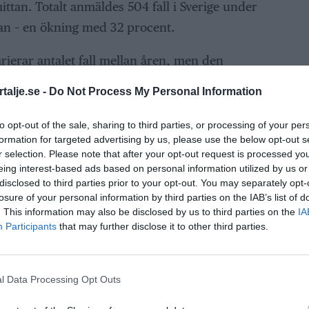
ttan. Totalt anmäldes 504 fall i Sverige under
an – en ökning med 32 procent.
ierar antalet fall mellan åren, men den
BE-smittan ökar i Sverige och har sedan 2013
talje.se -
Do Not Process My Personal Information
 procent per år.
to opt-out of the sale, sharing to third parties, or processing of your per
 som det gör är att det är så många olika
formation for targeted advertising by us, please use the below opt-out s
r selection. Please note that after your opt-out request is processed y
ingar i naturen, i vädret och folks beteenden
eing interest-based ads based on personal information utilized by us or
hönning, utredare på enheten för zoonoser och
disclosed to third parties prior to your opt-out. You may separately opt-
lsomyndigheten.
losure of your personal information by third parties on the IAB’s list of
. This information may also be disclosed by us to third parties on the
IA
Participants
that may further disclose it to other third parties.
ga kommuner i Stockholms län, de områden som
jd förekomst av TBE.
l Data Processing Opt Outs
högre i södra och mellersta delarna av landet.