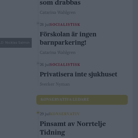
som drabbas
Catarina Wahlgren
28 jul
SOCIALISTISK
Förskolan är ingen
barnparkering!
LD: Nicklas Salmin
Catarina Wahlgren
26 jul
SOCIALISTISK
Privatisera inte sjukhuset
Sverker Nyman
KONSERVATIVA LEDARE
29 jul
KONSERVATIV
Pinsamt av Norrtelje
Tidning