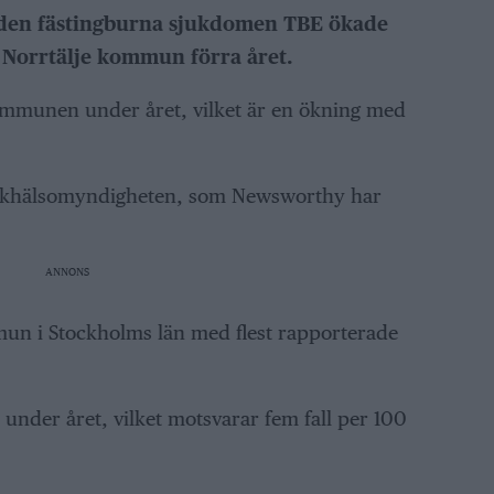
v den fästingburna sjukdomen TBE ökade
 i Norrtälje kommun förra året.
kommunen under året, vilket är en ökning med
Folkhälsomyndigheten, som Newsworthy har
ANNONS
un i Stockholms län med flest rapporterade
ll under året, vilket motsvarar fem fall per 100