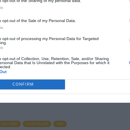
o opt-out of the Sharing of my personal data.
ANNONS
In
o opt-out of the Sale of my Personal Data.
In
ANNONS
to opt-out of processing my Personal Data for Targeted
ing.
In
o opt-out of Collection, Use, Retention, Sale, and/or Sharing
ersonal Data that Is Unrelated with the Purposes for which it
lected.
Out
CONFIRM
norrtälje
smittskydd
tbe