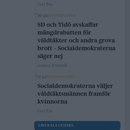
Carl Eos
20 jul
KONSERVATIV
SD och Tidö avskaffar
mängdrabatten för
våldtäkter och andra grova
brott – Socialdemokraterna
säger nej
Andrea Kronvall
15 jul
KONSERVATIV
Socialdemokraterna väljer
våldtäktsmännen framför
kvinnorna
Carl Eos
LIBERALA LEDARE