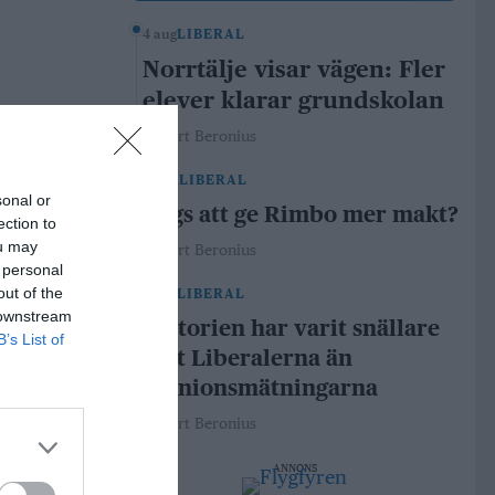
4 aug
LIBERAL
Norrtälje visar vägen: Fler
elever klarar grundskolan
Robert Beronius
29 jul
LIBERAL
sonal or
Dags att ge Rimbo mer makt?
ection to
ou may
Robert Beronius
 personal
out of the
21 jul
LIBERAL
 downstream
Historien har varit snällare
B’s List of
mot Liberalerna än
opinionsmätningarna
Robert Beronius
ANNONS