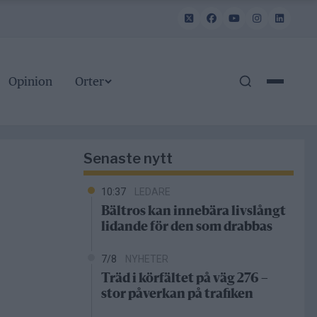
Opinion
Orter
Senaste nytt
10:37
LEDARE
Bältros kan innebära livslångt
lidande för den som drabbas
7/8
NYHETER
Träd i körfältet på väg 276 –
stor påverkan på trafiken