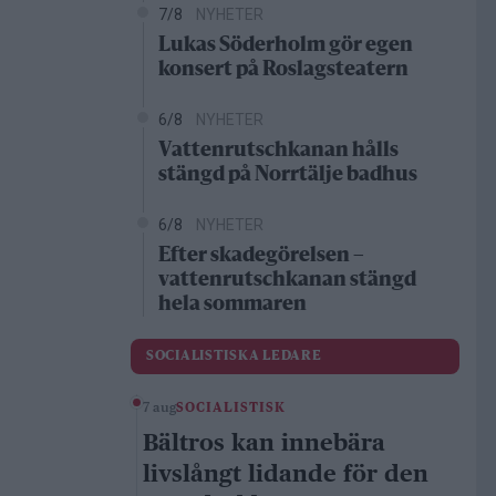
7/8
NYHETER
Lukas Söderholm gör egen
konsert på Roslagsteatern
6/8
NYHETER
Vattenrutschkanan hålls
stängd på Norrtälje badhus
6/8
NYHETER
Efter skadegörelsen –
vattenrutschkanan stängd
hela sommaren
SOCIALISTISKA LEDARE
7 aug
SOCIALISTISK
Bältros kan innebära
livslångt lidande för den