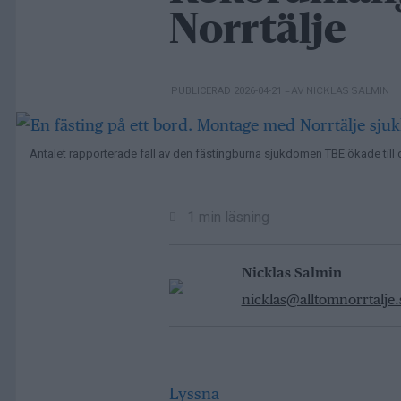
Norrtälje
– AV NICKLAS SALMIN
PUBLICERAD 2026-04-21
Antalet rapporterade fall av den fästingburna sjukdomen TBE ökade till de
1 min läsning
Nicklas Salmin
nicklas@alltomnorrtalje.
Lyssna