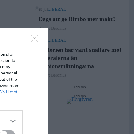
29 jul
LIBERAL
Dags att ge Rimbo mer makt?
Robert Beronius
21 jul
LIBERAL
Historien har varit snällare mot
sonal or
Liberalerna än
ection to
opinionsmätningarna
ou may
 personal
Robert Beronius
out of the
 downstream
ANNONS
B’s List of
ANNONS