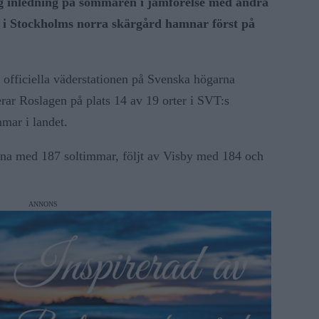
ig inledning på sommaren i jämförelse med andra
a i Stockholms norra skärgård hamnar först på
 officiella väderstationen på Svenska högarna
erar Roslagen på plats 14 av 19 orter i SVT:s
mar i landet.
rona med 187 soltimmar, följt av Visby med 184 och
ANNONS