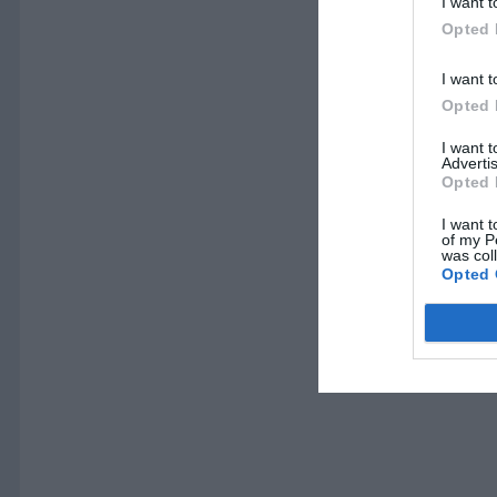
I want t
Opted 
I want t
Opted 
I want 
Advertis
Opted 
I want t
of my P
was col
Opted 