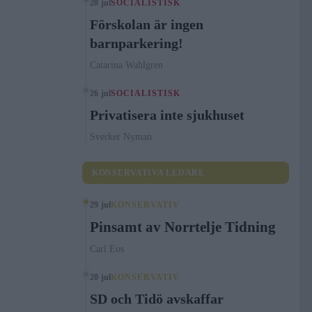
28 jul
SOCIALISTISK
Förskolan är ingen
barnparkering!
Catarina Wahlgren
26 jul
SOCIALISTISK
Privatisera inte sjukhuset
Sverker Nyman
KONSERVATIVA LEDARE
29 jul
KONSERVATIV
Pinsamt av Norrtelje Tidning
Carl Eos
20 jul
KONSERVATIV
SD och Tidö avskaffar