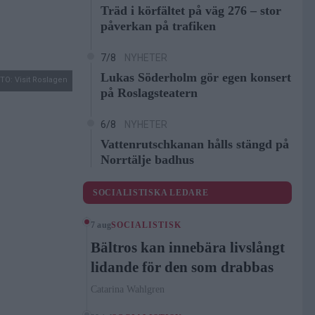
Träd i körfältet på väg 276 – stor
påverkan på trafiken
7/8
NYHETER
Lukas Söderholm gör egen konsert
TO: Visit Roslagen
på Roslagsteatern
6/8
NYHETER
Vattenrutschkanan hålls stängd på
Norrtälje badhus
SOCIALISTISKA LEDARE
7 aug
SOCIALISTISK
Bältros kan innebära livslångt
lidande för den som drabbas
Catarina Wahlgren