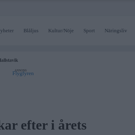
yheter
Blåljus
Kultur/Nöje
Sport
Näringsliv
gsteatern
igt i Norrtälje
allstavik
en som drabbas
ANNONS
på trafiken
gsteatern
igt i Norrtälje
ar efter i årets