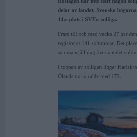
Roslagen har inte haft någon sol
delar av landet. Svenska högarn
14:e plats i SVT:s solliga.
Fram till och med vecka 27 har den
registrerat 141 soltimmar. Det plac
sammanställning över antalet soltim
I toppen av solligan ligger Karlsk
Ölands norra udde med 179.