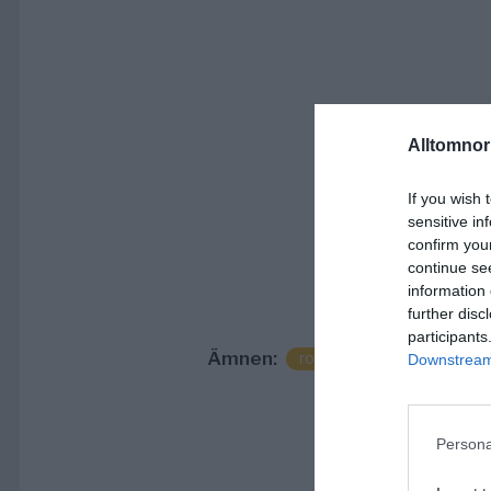
Alltomnorr
If you wish 
sensitive in
confirm you
continue se
information 
further disc
participants
Ämnen:
roslagen
sol
som
Downstream 
Persona