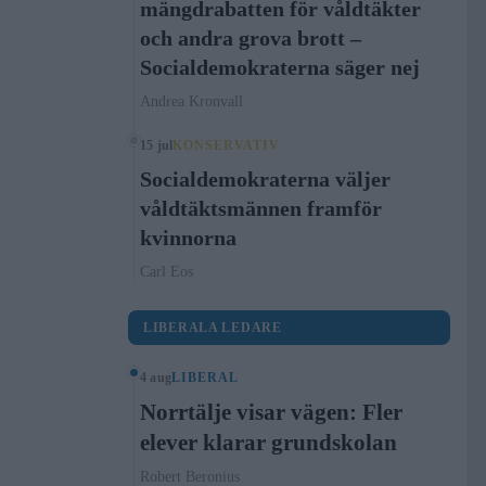
mängdrabatten för våldtäkter
och andra grova brott –
Socialdemokraterna säger nej
Andrea Kronvall
15 jul
KONSERVATIV
Socialdemokraterna väljer
våldtäktsmännen framför
kvinnorna
Carl Eos
LIBERALA LEDARE
4 aug
LIBERAL
Norrtälje visar vägen: Fler
elever klarar grundskolan
Robert Beronius