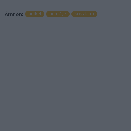
artikel
norrtälje
sos alarm
Ämnen: