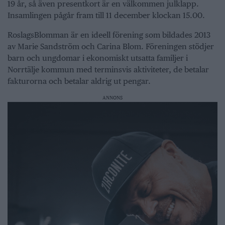
19 år, så även presentkort är en välkommen julklapp.
Insamlingen pågår fram till 11 december klockan 15.00.
RoslagsBlomman är en ideell förening som bildades 2013
av Marie Sandström och Carina Blom. Föreningen stödjer
barn och ungdomar i ekonomiskt utsatta familjer i
Norrtälje kommun med terminsvis aktiviteter, de betalar
fakturorna och betalar aldrig ut pengar.
ANNONS