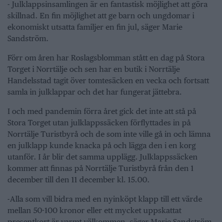
- Julklappsinsamlingen är en fantastisk möjlighet att göra
skillnad. En fin möjlighet att ge barn och ungdomar i
ekonomiskt utsatta familjer en fin jul, säger Marie
Sandström.
Förr om åren har Roslagsblomman stått en dag på Stora
Torget i Norrtälje och sen har en butik i Norrtälje
Handelsstad tagit över tomtesäcken en vecka och fortsatt
samla in julklappar och det har fungerat jättebra.
I och med pandemin förra året gick det inte att stå på
Stora Torget utan julklappssäcken förflyttades in på
Norrtälje Turistbyrå och de som inte ville gå in och lämna
en julklapp kunde knacka på och lägga den i en korg
utanför. I år blir det samma upplägg. Julklappssäcken
kommer att finnas på Norrtälje Turistbyrå från den 1
december till den 11 december kl. 15.00.
-Alla som vill bidra med en nyinköpt klapp till ett värde
mellan 50-100 kronor eller ett mycket uppskattat
presentkort är varmt välkommen, säger Marie Sandström