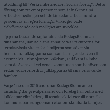
utbildning till "Verksamhetsledare i Sociala företag". Det är
företag som tar emot personer som är inskrivna på
Arbetsförmedlingen och de får sedan arbeta hundra
procent av sin egen förmåga. Vilket ger både
självförtroende och möjlighet att utvecklas.
Tjejerna bestämde sig för att bilda RoslagsBlomman
tillsammans, där de bland annat betalar fakturorna för
terminsvisaktiviteter för familjerna som söker via
hemsidan. Julklapparna som samlas in ger de även till
exempelvis Kvinnojouren Snäckan, Guldkant i Rimbo
samt de Svenska kyrkorna i kommunen som behöver som
sedan vidarebefordrar julklapparna till sina behövande
familjer.
Varje år sedan 2015 anordnar RoslagsBlomman en
insamling där privatpersoner och företag kan bidra med
julklappar eller bidrag till terminsaktiviteter till Norrtälje
kommuns barn/ungdomar i ekonomiskt utsatta familjer.