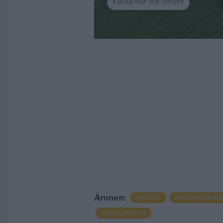
Ämnen:
estetik
medborgardia
roslagsborna