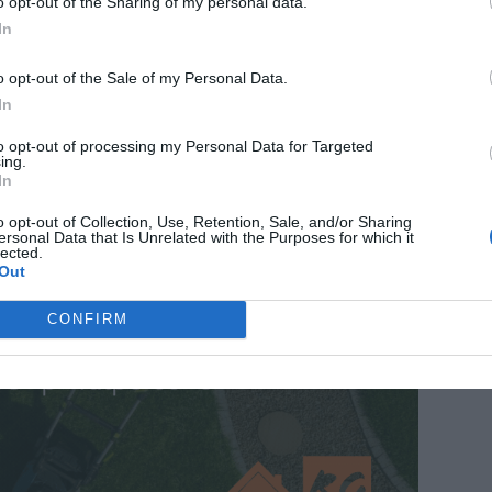
o opt-out of the Sharing of my personal data.
a förslagen i ungdomsgruppen! Nu ser vi fram
In
llsammans, säger Eva Blixt, chef för
o opt-out of the Sale of my Personal Data.
på Norrtälje Energi.
In
ngen av nätstationen vid Domherren.
to opt-out of processing my Personal Data for Targeted
ing.
In
ANNONS
o opt-out of Collection, Use, Retention, Sale, and/or Sharing
ersonal Data that Is Unrelated with the Purposes for which it
lected.
Out
CONFIRM