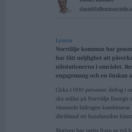
daniel@alltomnorrtalje.s
Lyssna
Norrtälje kommun har genom
har fått möjlighet att påver
nätstationerna i området. Res
engagemang och en önskan att
Cirka 1 000 personer deltog i 
ska målas på Norrtälje Energis
vinnande bidragen kombinerar nat
däribland ett hundansikte hämta
Motiven har tagits fram av två 