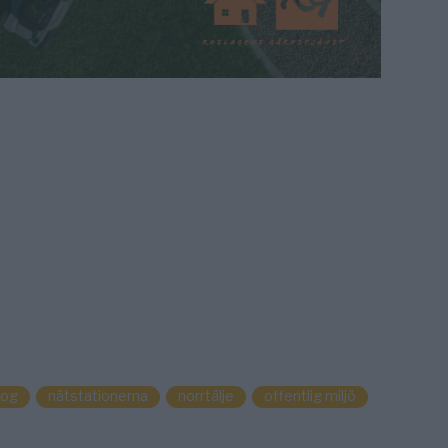
log
nätstationerna
norrtälje
offentlig miljö