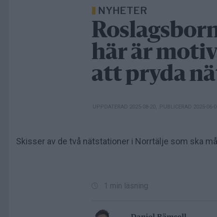
NYHETER
Roslagsborna
här är mot
att pryda n
UPPDATERAD 2025-08-20
,
PUBLICERAD 2025-06-
Skisser av de två nätstationer i Norrtälje som ska må
1 min läsning
Daniel Rämsell