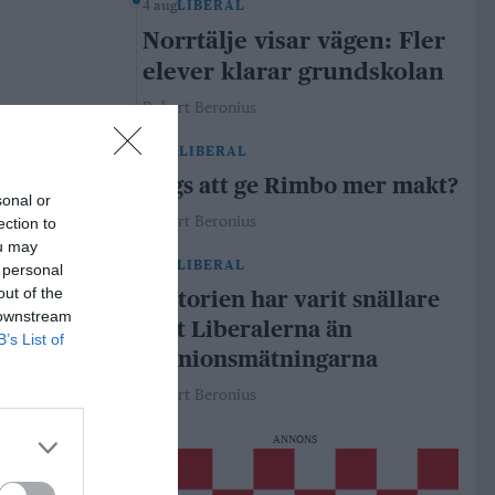
4 aug
LIBERAL
Norrtälje visar vägen: Fler
elever klarar grundskolan
Robert Beronius
29 jul
LIBERAL
Dags att ge Rimbo mer makt?
sonal or
Robert Beronius
ection to
ou may
21 jul
LIBERAL
 personal
out of the
Historien har varit snällare
 downstream
mot Liberalerna än
B’s List of
opinionsmätningarna
Robert Beronius
ANNONS