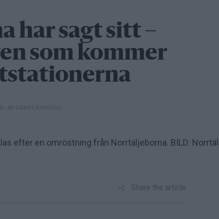
 har sagt sitt –
iven som kommer
ätstationerna
– AV DANIEL RÄMSELL
05
las efter en omröstning från Norrtäljeborna. BILD: Norrtäl
Share the article