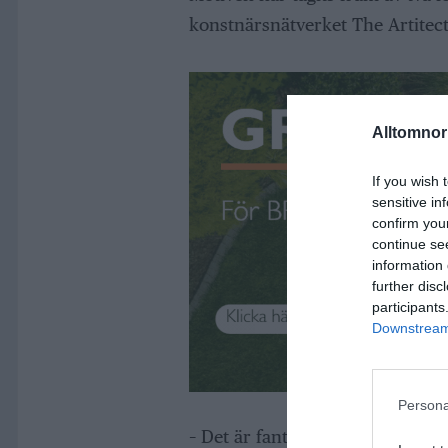
konstnärsnätverket The Artitect
Alltomnorr
If you wish 
sensitive in
confirm you
continue se
information 
further disc
participants
Downstream 
Persona
– Det är fantastiskt att se eng