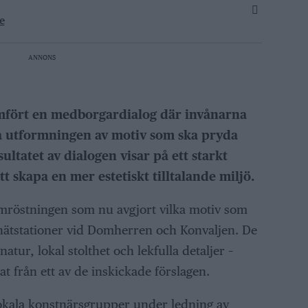
e
ANNONS
fört en medborgardialog där invånarna
ka utformningen av motiv som ska pryda
ultatet av dialogen visar på ett starkt
 skapa en mer estetiskt tilltalande miljö.
omröstningen som nu avgjort vilka motiv som
 nätstationer vid Domherren och Konvaljen. De
ur, lokal stolthet och lekfulla detaljer –
t från ett av de inskickade förslagen.
lokala konstnärsgrupper under ledning av