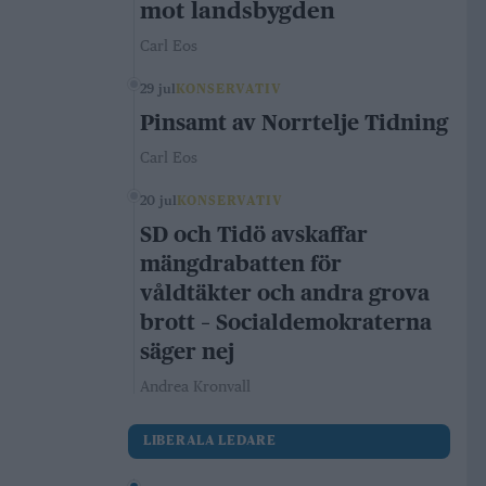
mot landsbygden
Carl Eos
29 jul
KONSERVATIV
Pinsamt av Norrtelje Tidning
Carl Eos
20 jul
KONSERVATIV
SD och Tidö avskaffar
mängdrabatten för
våldtäkter och andra grova
brott – Socialdemokraterna
säger nej
Andrea Kronvall
LIBERALA LEDARE