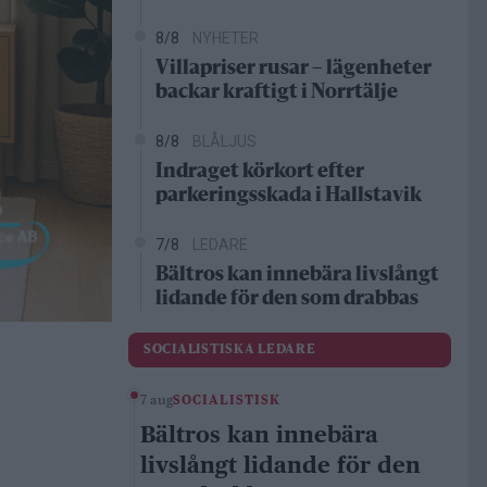
8/8
NYHETER
Villapriser rusar – lägenheter
backar kraftigt i Norrtälje
8/8
BLÅLJUS
Indraget körkort efter
parkeringsskada i Hallstavik
7/8
LEDARE
Bältros kan innebära livslångt
lidande för den som drabbas
SOCIALISTISKA LEDARE
7 aug
SOCIALISTISK
Bältros kan innebära
livslångt lidande för den