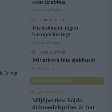
som drabbas
Catarina Wahlgren
28 jul
SOCIALISTISK
Förskolan är ingen
barnparkering!
Catarina Wahlgren
26 jul
SOCIALISTISK
Privatisera inte sjukhuset
Sverker Nyman
je Energi
KONSERVATIVA LEDARE
8 aug
KONSERVATIV
Miljöpartiets höjda
drivmedelspriser är hat