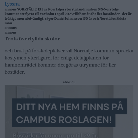
Lyssna
annons
NORRTÄLJE. Ett av Norrtäljes största landmärken S/S-Norrtelje
kommer att flytta till Vaxholm 1 april 2023 till förmån för fler boständer - det är
tråkigt men nödvändigt, säger Daniel Johansson 150 år och Norrtäljes äldsta
man.
annons
annons
Trots överfyllda skolor
och brist på förskoleplatser vill Norrtälje kommun spräcka
kostymen ytterligare, för enligt detaljplanen för
hamnområdet kommer det göras utrymme för fler
bostäder.
ANNONS