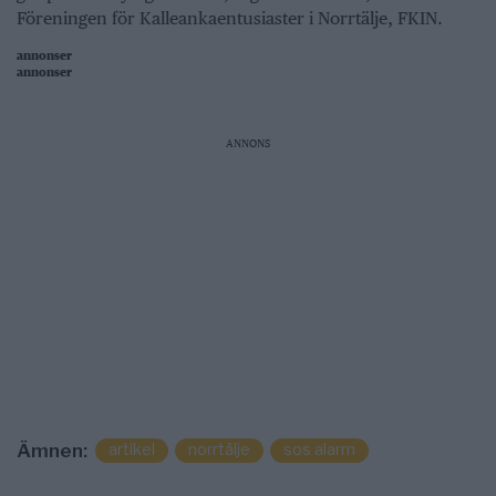
Föreningen för Kalleankaentusiaster i Norrtälje, FKIN.
annonser
annonser
ANNONS
artikel
norrtälje
sos alarm
Ämnen: