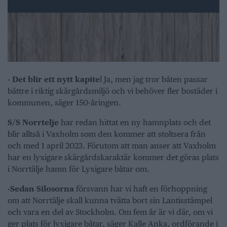
- Det blir ett nytt kapite
l Ja, men jag tror båten passar
bättre i riktig skärgårdsmiljö och vi behöver fler bostäder i
kommunen, säger 150-åringen.
S/S Norrtelje
har redan hittat en ny hamnplats och det
blir alltså i Vaxholm som den kommer att stoltsera från
och med 1 april 2023. Förutom att man anser att Vaxholm
har en lyxigare skärgårdskaraktär kommer det göras plats
i Norrtälje hamn för Lyxigare båtar om.
-Sedan Silosorna
försvann har vi haft en förhoppning
om att Norrtälje skall kunna tvätta bort sin Lantisstämpel
och vara en del av Stockholm. Om fem år är vi där, om vi
ger plats för lyxigare båtar, säger Kalle Anka, ordförande i