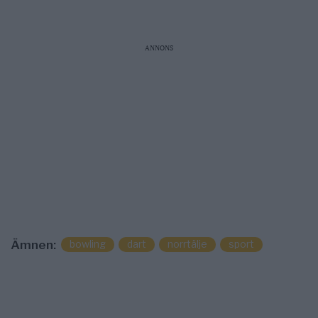
ANNONS
bowling
dart
norrtälje
sport
Ämnen: