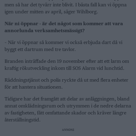
men så har det tyvärr inte blivit. I bästa fall kan vi öppna
igen under mitten av april, säger Wihlborg.
När ni öppnar - är det något som kommer att vara
annorlunda verksamhetsmässigt?
– När vi öppnar så kommer vi också erbjuda dart då vi
byggt ett dartrum med tre tavlor.
Branden inträffade den 19 november efter att ett larm om
kraftig rökutveckling inkom till SOS Alarm vid lunchtid.
Räddningstjänst och polis ryckte då ut med flera enheter
för att hantera situationen.
Tidigare har det framgått att delar av anläggningen, bland
annat omklädningsrum och utrymmen i de nedre delarna
av fastigheten, fått omfattande skador och kräver längre
återställningstid.
ANNONS