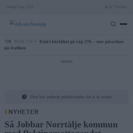
Skip
☀️
Lördag 8 aug. 2026
22° Norrtälje
to
6/8
NYHETER
—
Efter skadegörelsen – vattenrutschkanan
content
stängd hela sommaren
7/8
LEDARE
—
Bältros kan innebära livslångt lidande för den
som drabbas
7/8
NYHETER
—
Träd i körfältet på väg 276 – stor påverkan
på trafiken
7/8
NYHETER
—
Lukas Söderholm gör egen konsert på
Roslagsteatern
ANNONS
6/8
NYHETER
—
Vattenrutschkanan hålls stängd på Norrtälje
badhus
6/8
NYHETER
—
Efter skadegörelsen – vattenrutschkanan
stängd hela sommaren
7/8
LEDARE
—
Bältros kan innebära livslångt lidande för den
Den här artikeln publicerades för 4 år sedan
som drabbas
NYHETER
Så Jobbar Norrtälje kommun